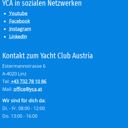
YCA in so­zia­len Netz­wer­ken
Youtube
Facebook
Instagram
LinkedIn
Kon­takt zum Yacht Club Aus­tria
Estermannstrasse 6
A-4020 Linz
Tel:
+43 732 78 10 86
Mail:
office
@
yca.at
Wir sind für dich da:
Di. - Fr. 08:00 - 12:00
Do. 13:00 - 16:00