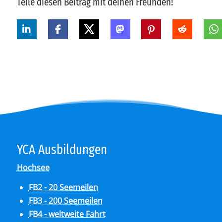
Teile diesen Beitrag mit deinen Freunden!
YCA Aus­bil­dun­gen
Hochsee
FB2 - 20 Seemeilen
FB3 - 200 Seemeilen
FB4 - weltweite Fahrt