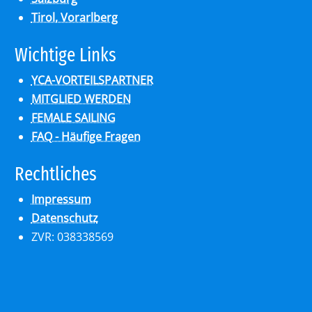
Tirol, Vorarlberg
Wich­ti­ge Links
YCA-VORTEILSPARTNER
MITGLIED WERDEN
FEMALE SAILING
FAQ - Häufige Fragen
Recht­li­ches
Impressum
Datenschutz
ZVR: 038338569