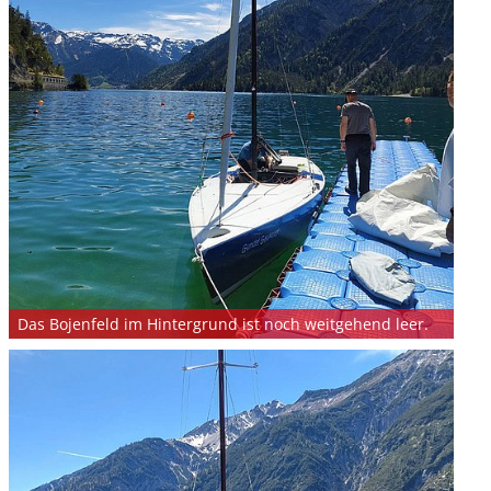
Überblick
Digitaler YCA
Gutschein
Club-Segelyacht
wendige
Organigramm
DAISY DUCK
rlagen zur FB2 -
Crewbörse
abende
Segel-Bundesliga
isprüfung
Schwarzes Brett
CROATIA 300
tellung
VereinOnline
ähigungsausweise
Veranstaltungen
YCA Bootsbriefe
Blog-Archiv
Das Bojenfeld im Hintergrund ist noch weitgehend leer.