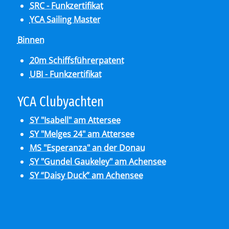
SRC - Funkzertifikat
YCA Sailing Master
Binnen
20m Schiffsführerpatent
UBI - Funkzertifikat
YCA Club­y­ach­ten
SY "Isabell" am Attersee
SY "Melges 24" am Attersee
MS "Esperanza" an der Donau
SY "Gundel Gaukeley" am Achensee
SY “Daisy Duck” am Achensee