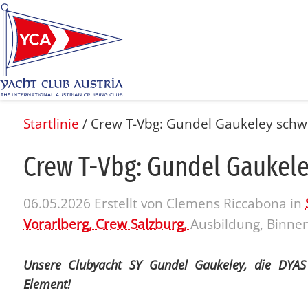
Startlinie
/
Crew T-Vbg: Gundel Gaukeley schw
Crew T-Vbg: Gun­del Gau­ke­
06.05.2026
Erstellt von
Clemens Riccabona
in
Vorarlberg,
Crew Salzburg,
Ausbildung, Binne
Unsere Clubyacht SY Gundel Gaukeley, die DYA
Element!