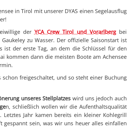
Überblick
Überblick
Clubtörns
Datenschutz
Not
Organigramm
Organigramm
ensee in Tirol mit unserer DYAS einen Segelausflug
Unte
er!
Unsere Clubabende
Unsere Club
Prax
SY Gundel Gaukeley
Ausbildung
eiwillige der
YCA Crew Tirol und Vorarlberg
bei
Auss
aukeley zu Wasser. Der offizielle Saisonstart ist
SY Daisy Duck
Trainerïnnen
Bef
ist der erste Tag, an dem die Schlüssel für den
Ausbildung
Blog-Archiv
des Mai kommen dann die meisten Boote am Achensee
Regattaförderung
ermin.
Trainerïnnen
s schon freigeschaltet, und so steht einer Buchung
Blog-Archiv
nerung unseres Stellplatzes
wird uns jedoch auch
ige
n, schließlich wollen wir die Aufenthaltsqualität
 Letztes Jahr kamen bereits ein kleiner Kohlegrill
ft gespannt sein, was wir uns heuer alles einfallen