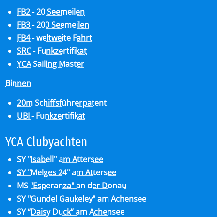
FB2 - 20 Seemeilen
FB3 - 200 Seemeilen
FB4 - weltweite Fahrt
SRC - Funkzertifikat
YCA Sailing Master
Binnen
20m Schiffsführerpatent
UBI - Funkzertifikat
YCA Club­y­ach­ten
SY "Isabell" am Attersee
SY "Melges 24" am Attersee
MS "Esperanza" an der Donau
SY "Gundel Gaukeley" am Achensee
SY “Daisy Duck” am Achensee