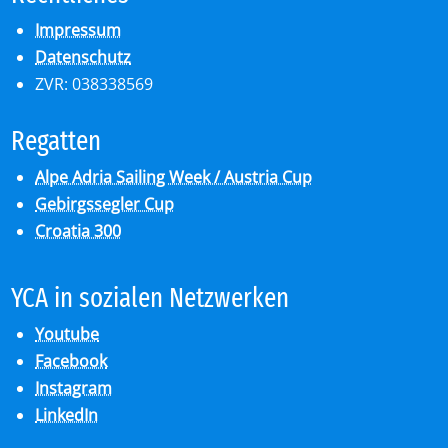
Impressum
Datenschutz
ZVR: 038338569
Re­gat­ten
Alpe Adria Sailing Week / Austria Cup
Gebirgssegler Cup
Croatia 300
YCA in so­zia­len Netz­wer­ken
Youtube
Facebook
Instagram
LinkedIn