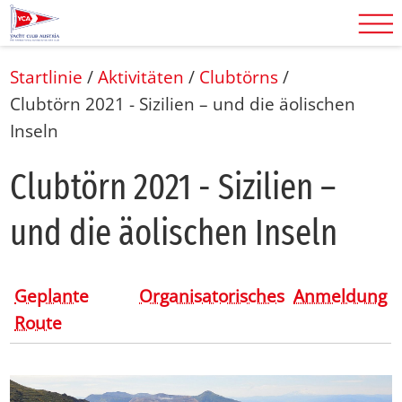
Startlinie
/
Aktivitäten
/
Clubtörns
/
Clubtörn 2021 - Sizilien – und die äolischen
Inseln
Club­törn 2021 - Si­zi­li­en –
und die äo­li­schen In­seln
Geplante
Organisatorisches
Anmeldung
Route