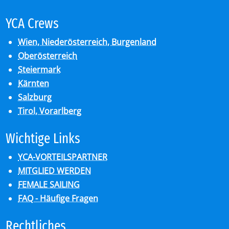
YCA Crews
Wien, Niederösterreich, Burgenland
Oberösterreich
Steiermark
Kärnten
Salzburg
Tirol, Vorarlberg
Wich­ti­ge Links
YCA-VORTEILSPARTNER
MITGLIED WERDEN
FEMALE SAILING
FAQ - Häufige Fragen
Recht­li­ches