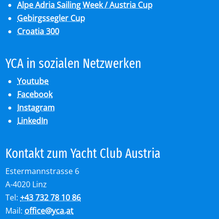
Alpe Adria Sailing Week / Austria Cup
Gebirgssegler Cup
Croatia 300
YCA in so­zia­len Netz­wer­ken
Youtube
Facebook
Instagram
LinkedIn
Kon­takt zum Yacht Club Aus­tria
Estermannstrasse 6
A-4020 Linz
Tel:
+43 732 78 10 86
Mail:
office
@
yca.at