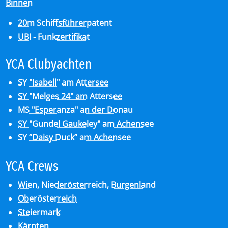
Binnen
20m Schiffsführerpatent
UBI - Funkzertifikat
YCA Club­y­ach­ten
SY "Isabell" am Attersee
SY "Melges 24" am Attersee
MS "Esperanza" an der Donau
SY "Gundel Gaukeley" am Achensee
SY “Daisy Duck” am Achensee
YCA Crews
Wien, Niederösterreich, Burgenland
Oberösterreich
Steiermark
Kärnten