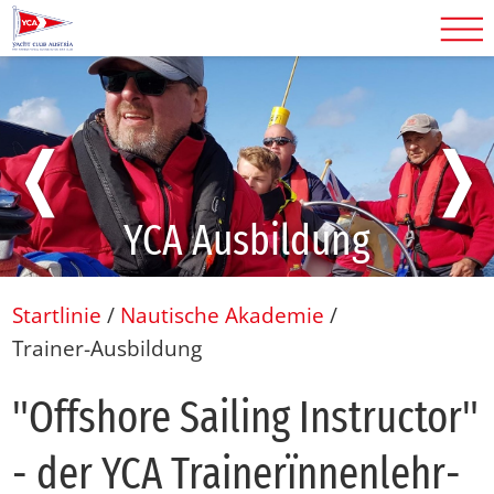
❬
❭
YCA Ausbildung
Startlinie
/
Nautische Akademie
/
Trainer-Ausbildung
"Off­shore Sai­ling In­struc­tor"
- der YCA Trai­nerïn­nen­lehr­