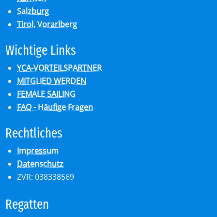
Salzburg
Tirol, Vorarlberg
Wich­ti­ge Links
YCA-VORTEILSPARTNER
MITGLIED WERDEN
FEMALE SAILING
FAQ - Häufige Fragen
Recht­li­ches
Impressum
Datenschutz
ZVR: 038338569
Re­gat­ten