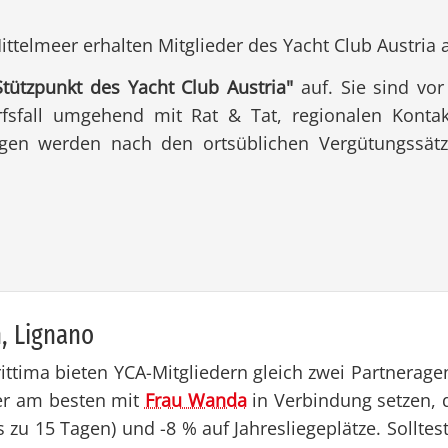
telmeer erhalten Mitglieder des Yacht Club Austria a
Stützpunkt des Yacht Club Austria"
auf. Sie sind vor
fsfall umgehend mit Rat & Tat, regionalen Kontakt
tungen werden nach den ortsüblichen Vergütungssä
n, Li­gna­no
rittima bieten YCA-Mitgliedern gleich zwei Partnerag
er am besten mit
Frau Wanda
in Verbindung setzen, di
is zu 15 Tagen) und -8 % auf Jahresliegeplätze. Sollt