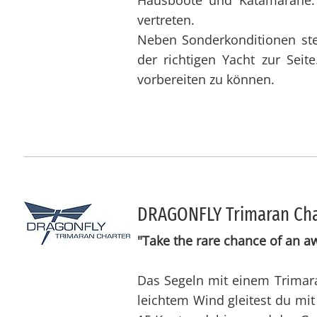
Hausboote und Katamarane. G
vertreten.
Neben Sonderkonditionen ste
der richtigen Yacht zur Sei
vorbereiten zu können.
DRA­GON­FLY Tri­ma­ran Char­t
"Take the rare chance of an a
Das Segeln mit einem Trimaran 
leichtem Wind gleitest du mit