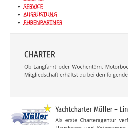
SERVICE
AUSRÜSTUNG
EHRENPARTNER
CHAR­TER
Ob Langfahrt oder Wochentörn, Motorboot 
Mitgliedschaft erhältst du bei den folgend
Yacht­char­ter Mül­ler – L
Als erste Charteragentur ver