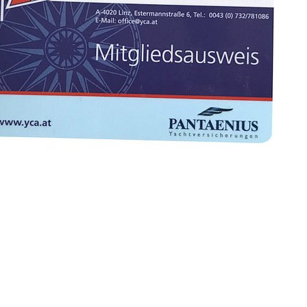
Überblick
Digitaler YCA
Gutschein
Club-Segelyacht
wendige
Organigramm
DAISY DUCK
rlagen zur FB2 -
Crewbörse
abende
Segel-Bundesliga
isprüfung
Schwarzes Brett
CROATIA 300
tellung
VereinOnline
ähigungsausweise
Veranstaltungen
YCA Bootsbriefe
Blog-Archiv