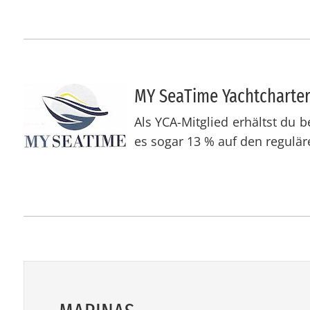
MY Sea­Ti­me Yacht­char­ter 
Als YCA-Mitglied erhältst du 
es sogar 13 % auf den regulä