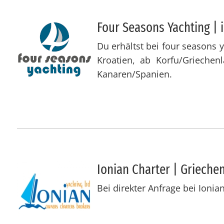
Four Sea­sons Yacht­ing | in
Du erhältst bei four seasons 
Kroatien, ab Korfu/Grieche
Kanaren/Spanien.
Io­ni­an Char­ter | Grie­che
Bei direkter Anfrage bei Ioni