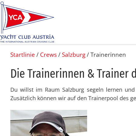
Startlinie
/
Crews
/
Salzburg
/
Trainerïnnen
Die Trai­ne­rin­nen & Trai­ner
Du willst im Raum Salzburg segeln lernen und 
Zusätzlich können wir auf den Trainerpool des g