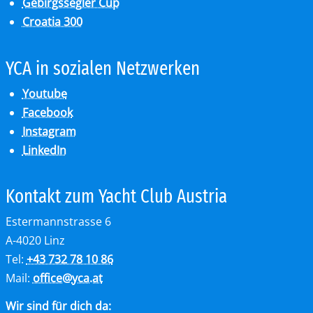
Gebirgssegler Cup
Croatia 300
YCA in so­zia­len Netz­wer­ken
Youtube
Facebook
Instagram
LinkedIn
Kon­takt zum Yacht Club Aus­tria
Estermannstrasse 6
A-4020 Linz
Tel:
+43 732 78 10 86
Mail:
office
@
yca.at
Wir sind für dich da: