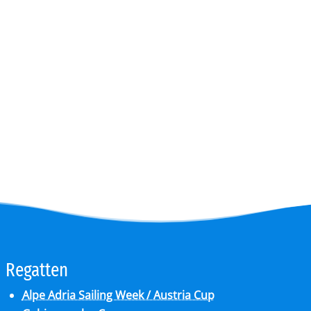
Überblick
Digitaler YCA
Gutschein
Club-Segelyacht
wendige
Organigramm
DAISY DUCK
rlagen zur FB2 -
Crewbörse
abende
Segel-Bundesliga
isprüfung
Schwarzes Brett
CROATIA 300
tellung
VereinOnline
ähigungsausweise
Veranstaltungen
YCA Bootsbriefe
Blog-Archiv
Re­gat­ten
Alpe Adria Sailing Week / Austria Cup