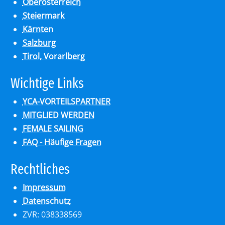
Oberösterreich
Steiermark
Kärnten
Salzburg
Tirol, Vorarlberg
Wich­ti­ge Links
YCA-VORTEILSPARTNER
MITGLIED WERDEN
FEMALE SAILING
FAQ - Häufige Fragen
Recht­li­ches
Impressum
Datenschutz
ZVR: 038338569