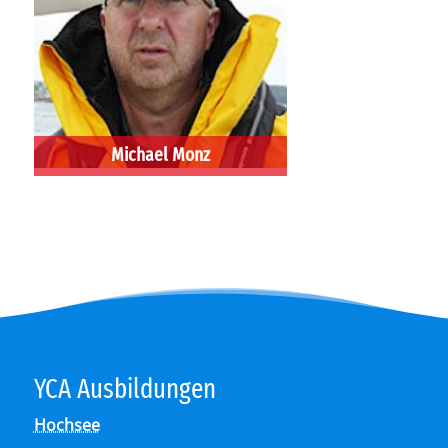
Mi­cha­el Monz
OSI - Offshore Sailing Instructor
YCA Aus­bil­dun­gen
Hochsee