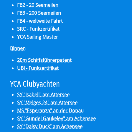
FB2 - 20 Seemeilen
FB3 - 200 Seemeilen
FB4 - weltweite Fahrt
SRC - Funkzertifikat
YCA Sailing Master
Binnen
20m Schiffsführerpatent
UBI - Funkzertifikat
YCA Club­y­ach­ten
SY "Isabell" am Attersee
SY "Melges 24" am Attersee
MS "Esperanza" an der Donau
SY "Gundel Gaukeley" am Achensee
SY “Daisy Duck” am Achensee