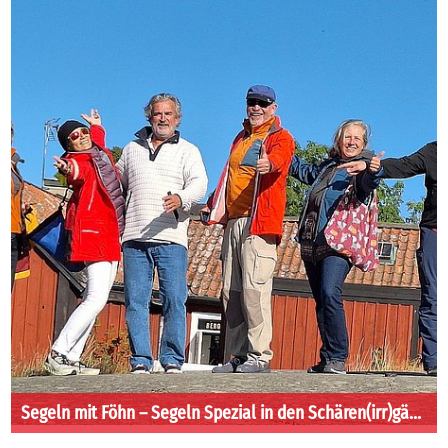
Segeln mit Föhn – Segeln Spezial in den Schären(irr)gärten von Stockholm