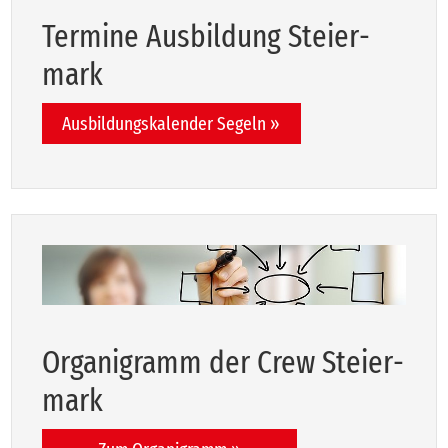
Ter­mi­ne Aus­bil­dung Stei­er­
mark
Ausbildungskalender Segeln »
Or­ga­ni­gramm der Crew Stei­er­
mark