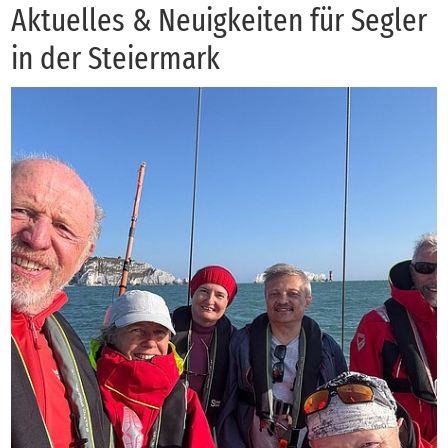
Ak­tu­el­les & Neu­ig­kei­ten für Seg­ler
in der Stei­er­mark