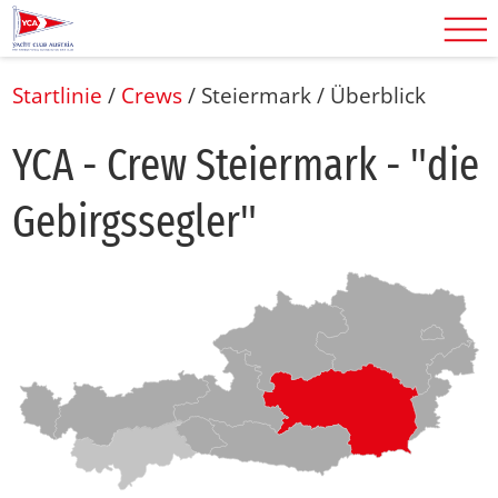
Startlinie
/
Crews
/
Steiermark
/
Überblick
YCA - Crew Stei­er­mark - "die
Ge­birgs­seg­ler"