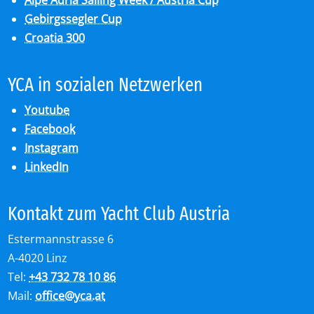
Gebirgssegler Cup
Croatia 300
YCA in so­zia­len Netz­wer­ken
Youtube
Facebook
Instagram
LinkedIn
Kon­takt zum Yacht Club Aus­tria
Estermannstrasse 6
A-4020 Linz
Tel:
+43 732 78 10 86
Mail:
office
@
yca.at