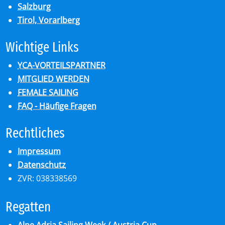
Salzburg
Tirol, Vorarlberg
Wich­ti­ge Links
YCA-VORTEILSPARTNER
MITGLIED WERDEN
FEMALE SAILING
FAQ - Häufige Fragen
Recht­li­ches
Impressum
Datenschutz
ZVR: 038338569
Re­gat­ten
Alpe Adria Sailing Week / Austria Cup