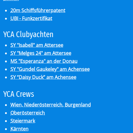
20m Schiffsführerpatent
UBI - Funkzertifikat
YCA Club­y­ach­ten
SY "Isabell" am Attersee
SY "Melges 24" am Attersee
MS "Esperanza" an der Donau
SY "Gundel Gaukeley" am Achensee
SY “Daisy Duck” am Achensee
YCA Crews
Wien, Niederösterreich, Burgenland
Oberösterreich
Steiermark
Kärnten