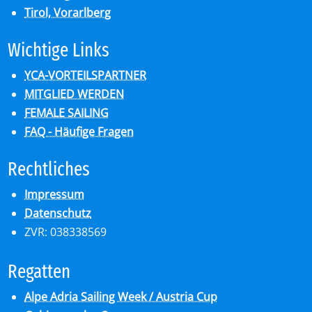
Tirol, Vorarlberg
Wich­ti­ge Links
YCA-VORTEILSPARTNER
MITGLIED WERDEN
FEMALE SAILING
FAQ - Häufige Fragen
Recht­li­ches
Impressum
Datenschutz
ZVR: 038338569
Re­gat­ten
Alpe Adria Sailing Week / Austria Cup