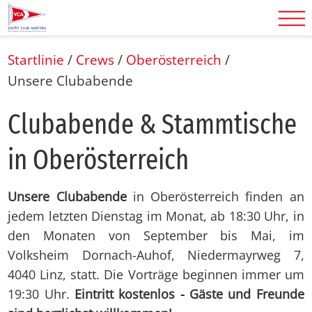
Startlinie
/
Crews
/
Oberösterreich
/
Unsere Clubabende
Club­aben­de & Stamm­ti­sche
in Ober­ös­ter­reich
Unsere Clubabende
in Oberösterreich finden an
jedem letzten Dienstag im Monat, ab 18:30 Uhr, in
den Monaten von September bis Mai, im
Volksheim Dornach-Auhof, Niedermayrweg 7,
4040 Linz, statt. Die Vorträge beginnen immer um
19:30 Uhr.
Eintritt kostenlos - Gäste und Freunde