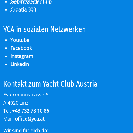
Gebirgssegler Cup
Croatia 300
YCA in so­zia­len Netz­wer­ken
Youtube
Facebook
Instagram
LinkedIn
Kon­takt zum Yacht Club Aus­tria
Estermannstrasse 6
A-4020 Linz
Tel:
+43 732 78 10 86
Mail:
office
@
yca.at
Wir sind für dich da: