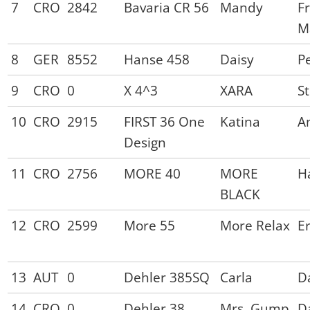
7
CRO
2842
Bavaria CR 56
Mandy
F
M
8
GER
8552
Hanse 458
Daisy
P
9
CRO
0
X 4^3
XARA
S
10
CRO
2915
FIRST 36 One
Katina
A
Design
11
CRO
2756
MORE 40
MORE
H
BLACK
12
CRO
2599
More 55
More Relax
E
13
AUT
0
Dehler 385SQ
Carla
D
14
CRO
0
Dehler 38
Mrs. Gump
D