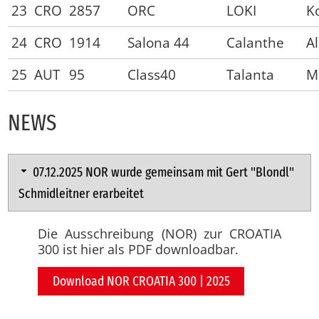
23
CRO
2857
ORC
LOKI
K
24
CRO
1914
Salona 44
Calanthe
A
25
AUT
95
Class40
Talanta
M
NEWS
07.12.2025 NOR wur­de ge­mein­sam mit Gert "Blondl"
Schmid­leit­ner er­ar­bei­tet
Die Ausschreibung (NOR) zur CROATIA
300 ist hier als PDF downloadbar.
Download NOR CROATIA 300 | 2025