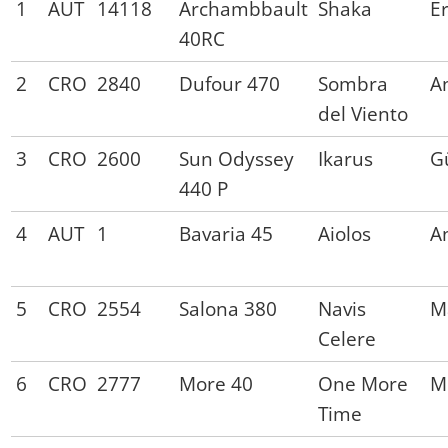
1
AUT
14118
Archambbault
Shaka
E
40RC
2
CRO
2840
Dufour 470
Sombra
A
del Viento
3
CRO
2600
Sun Odyssey
Ikarus
G
440 P
4
AUT
1
Bavaria 45
Aiolos
A
5
CRO
2554
Salona 380
Navis
M
Celere
6
CRO
2777
More 40
One More
M
Time