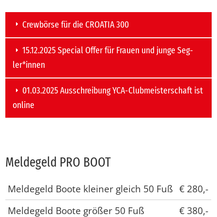
Crew­bör­se für die CROA­TIA 300
15.12.2025 Spe­cial Of­fer für Frau­en und jun­ge Seg­
ler*in­nen
01.03.2025 Aus­schrei­bung YCA-Club­meis­ter­schaft ist
on­line
Mel­de­geld PRO BOOT
Meldegeld Boote kleiner gleich 50 Fuß
€ 280,-
Meldegeld Boote größer 50 Fuß
€ 380,-