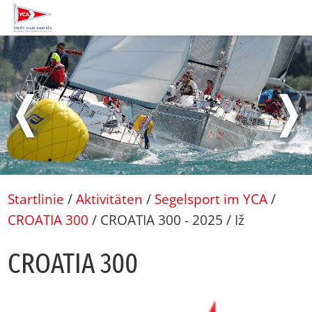
❬
❭
Startlinie
/
Aktivitäten
/
Segelsport im YCA
/
CROATIA 300
/
CROATIA 300 - 2025
/
Iž
CROA­TIA 300