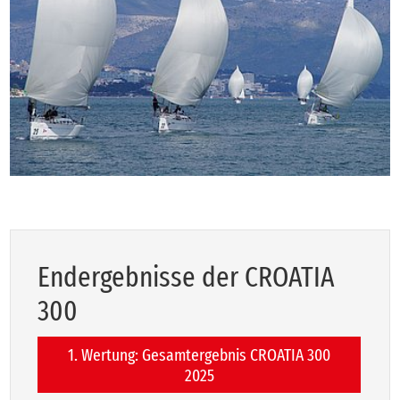
End­er­geb­nis­se der CROA­TIA
300
1. Wertung: Gesamtergebnis CROATIA 300
2025