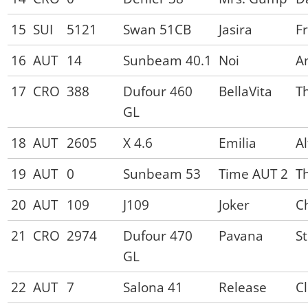
15
SUI
5121
Swan 51CB
Jasira
F
16
AUT
14
Sunbeam 40.1
Noi
A
17
CRO
388
Dufour 460
BellaVita
T
GL
18
AUT
2605
X 4.6
Emilia
A
19
AUT
0
Sunbeam 53
Time AUT 2
T
20
AUT
109
J109
Joker
Ch
21
CRO
2974
Dufour 470
Pavana
S
GL
22
AUT
7
Salona 41
Release
C