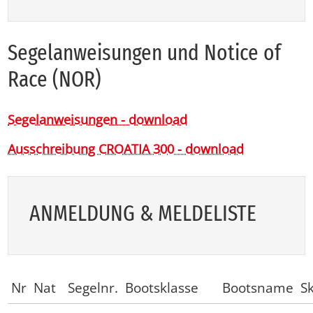
Se­ge­l­an­wei­sun­gen und No­ti­ce of
Race (NOR)
Segelanweisungen - download
Ausschreibung CROATIA 300 - download
AN­MEL­DUNG & MEL­DE­LIS­TE
Nr
Nat
Segelnr.
Bootsklasse
Bootsname
S