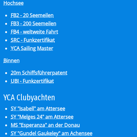
Hochsee
FB2 - 20 Seemeilen
FB3 - 200 Seemeilen
FB4 - weltweite Fahrt
SRC - Funkzertifikat
YCA Sailing Master
Binnen
20m Schiffsführerpatent
UBI - Funkzertifikat
YCA Club­y­ach­ten
SY "Isabell" am Attersee
SY "Melges 24" am Attersee
MS "Esperanza" an der Donau
SY "Gundel Gaukeley" am Achensee