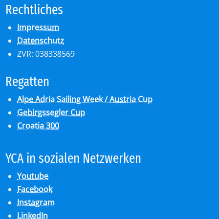
Recht­li­ches
Impressum
Datenschutz
ZVR: 038338569
Re­gat­ten
Alpe Adria Sailing Week / Austria Cup
Gebirgssegler Cup
Croatia 300
YCA in so­zia­len Netz­wer­ken
Youtube
Facebook
Instagram
LinkedIn