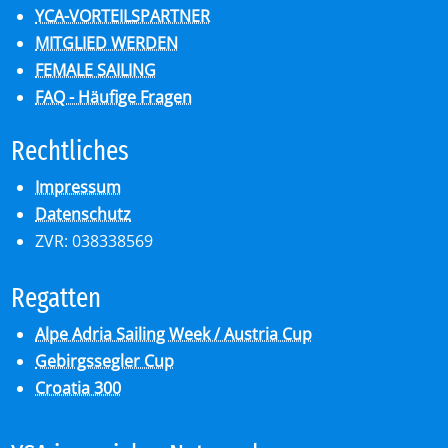
YCA-VORTEILSPARTNER
MITGLIED WERDEN
FEMALE SAILING
FAQ - Häufige Fragen
Recht­li­ches
Impressum
Datenschutz
ZVR: 038338569
Re­gat­ten
Alpe Adria Sailing Week / Austria Cup
Gebirgssegler Cup
Croatia 300