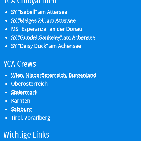
YCA Club­y­ach­ten
SY "Isabell" am Attersee
SY "Melges 24" am Attersee
MS "Esperanza" an der Donau
SY "Gundel Gaukeley" am Achensee
SY “Daisy Duck” am Achensee
YCA Crews
Wien, Niederösterreich, Burgenland
Oberösterreich
Steiermark
Kärnten
Salzburg
Tirol, Vorarlberg
Wich­ti­ge Links