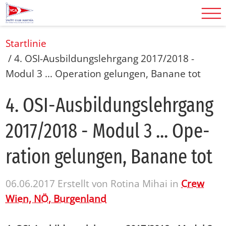
Startlinie
/
4. OSI-Ausbildungslehrgang 2017/2018 -
Modul 3 ... Operation gelungen, Banane tot
4. OSI-Aus­bil­dungs­lehr­gang
2017/​2018 - Mo­dul 3 ... Ope­
ra­ti­on ge­lun­gen, Ba­na­ne tot
06.06.2017
Erstellt von
Rotina Mihai
in
Crew
Wien, NÖ, Burgenland