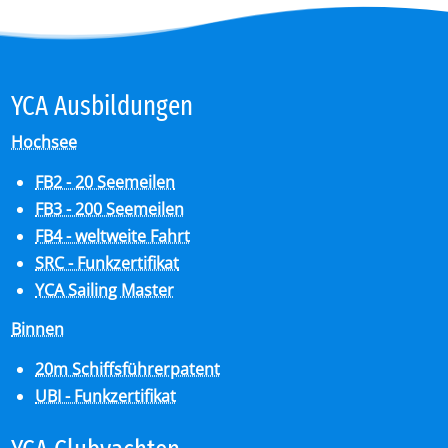
YCA Aus­bil­dun­gen
Hochsee
FB2 - 20 Seemeilen
FB3 - 200 Seemeilen
FB4 - weltweite Fahrt
SRC - Funkzertifikat
YCA Sailing Master
Binnen
20m Schiffsführerpatent
UBI - Funkzertifikat