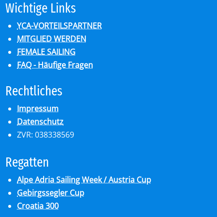
Wich­ti­ge Links
YCA-VORTEILSPARTNER
MITGLIED WERDEN
FEMALE SAILING
FAQ - Häufige Fragen
Recht­li­ches
Impressum
Datenschutz
ZVR: 038338569
Re­gat­ten
Alpe Adria Sailing Week / Austria Cup
Gebirgssegler Cup
Croatia 300