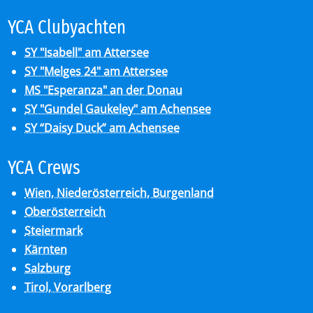
YCA Club­y­ach­ten
SY "Isabell" am Attersee
SY "Melges 24" am Attersee
MS "Esperanza" an der Donau
SY "Gundel Gaukeley" am Achensee
SY “Daisy Duck” am Achensee
YCA Crews
Wien, Niederösterreich, Burgenland
Oberösterreich
Steiermark
Kärnten
Salzburg
Tirol, Vorarlberg