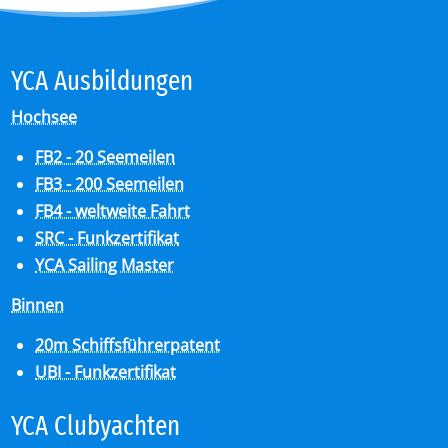
YCA Aus­bil­dun­gen
Hochsee
FB2 - 20 Seemeilen
FB3 - 200 Seemeilen
FB4 - weltweite Fahrt
SRC - Funkzertifikat
YCA Sailing Master
Binnen
20m Schiffsführerpatent
UBI - Funkzertifikat
YCA Club­y­ach­ten