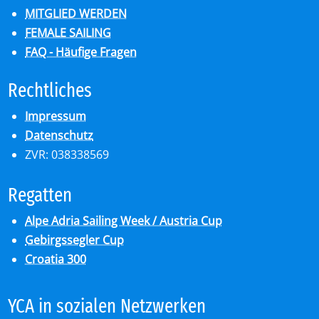
MITGLIED WERDEN
FEMALE SAILING
FAQ - Häufige Fragen
Recht­li­ches
Impressum
Datenschutz
ZVR: 038338569
Re­gat­ten
Alpe Adria Sailing Week / Austria Cup
Gebirgssegler Cup
Croatia 300
YCA in so­zia­len Netz­wer­ken