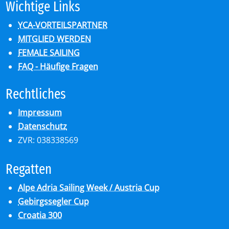
Wich­ti­ge Links
YCA-VORTEILSPARTNER
MITGLIED WERDEN
FEMALE SAILING
FAQ - Häufige Fragen
Recht­li­ches
Impressum
Datenschutz
ZVR: 038338569
Re­gat­ten
Alpe Adria Sailing Week / Austria Cup
Gebirgssegler Cup
Croatia 300