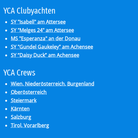
YCA Club­y­ach­ten
SY "Isabell" am Attersee
SY "Melges 24" am Attersee
MS "Esperanza" an der Donau
SY "Gundel Gaukeley" am Achensee
SY “Daisy Duck” am Achensee
YCA Crews
Wien, Niederösterreich, Burgenland
Oberösterreich
Steiermark
Kärnten
Salzburg
Tirol, Vorarlberg