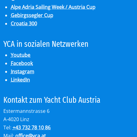
Alpe Adria Sailing Week / Austria Cup
Gebirgssegler Cup
Croatia 300
YCA in so­zia­len Netz­wer­ken
Youtube
Facebook
Instagram
LinkedIn
Kon­takt zum Yacht Club Aus­tria
Estermannstrasse 6
A-4020 Linz
Tel:
+43 732 78 10 86
Mail:
office
@
yca.at