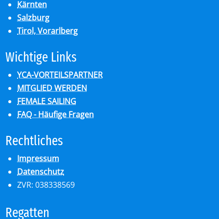
Kärnten
Salzburg
Tirol, Vorarlberg
Wich­ti­ge Links
YCA-VORTEILSPARTNER
MITGLIED WERDEN
FEMALE SAILING
FAQ - Häufige Fragen
Recht­li­ches
Impressum
Datenschutz
ZVR: 038338569
Re­gat­ten