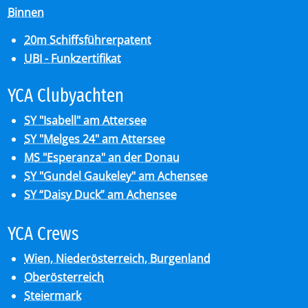
Binnen
20m Schiffsführerpatent
UBI - Funkzertifikat
YCA Club­y­ach­ten
SY "Isabell" am Attersee
SY "Melges 24" am Attersee
MS "Esperanza" an der Donau
SY "Gundel Gaukeley" am Achensee
SY “Daisy Duck” am Achensee
YCA Crews
Wien, Niederösterreich, Burgenland
Oberösterreich
Steiermark