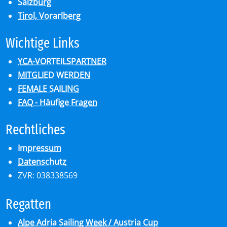
Salzburg
Tirol, Vorarlberg
Wich­ti­ge Links
YCA-VORTEILSPARTNER
MITGLIED WERDEN
FEMALE SAILING
FAQ - Häufige Fragen
Recht­li­ches
Impressum
Datenschutz
ZVR: 038338569
Re­gat­ten
Alpe Adria Sailing Week / Austria Cup