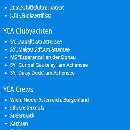
20m Schiffsführerpatent
UBI - Funkzertifikat
YCA Club­y­ach­ten
SY "Isabell" am Attersee
SY "Melges 24" am Attersee
MS "Esperanza" an der Donau
SY "Gundel Gaukeley" am Achensee
SY “Daisy Duck” am Achensee
YCA Crews
Wien, Niederösterreich, Burgenland
Oberösterreich
Steiermark
Kärnten