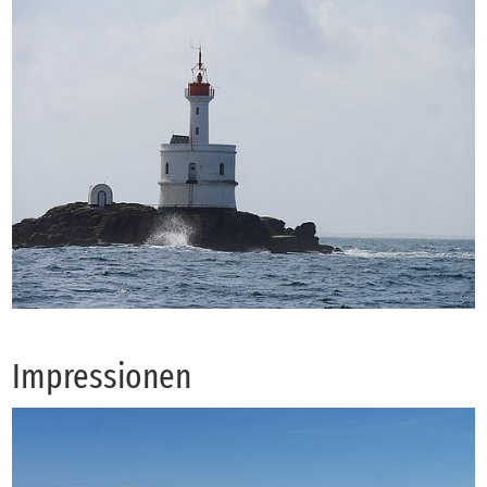
Im­pres­sio­nen