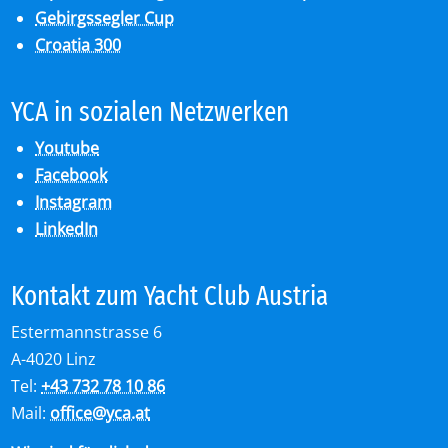
Gebirgssegler Cup
Croatia 300
YCA in so­zia­len Netz­wer­ken
Youtube
Facebook
Instagram
LinkedIn
Kon­takt zum Yacht Club Aus­tria
Estermannstrasse 6
A-4020 Linz
Tel:
+43 732 78 10 86
Mail:
office
@
yca.at