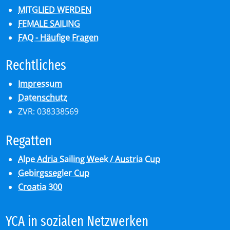
MITGLIED WERDEN
FEMALE SAILING
FAQ - Häufige Fragen
Recht­li­ches
Impressum
Datenschutz
ZVR: 038338569
Re­gat­ten
Alpe Adria Sailing Week / Austria Cup
Gebirgssegler Cup
Croatia 300
YCA in so­zia­len Netz­wer­ken