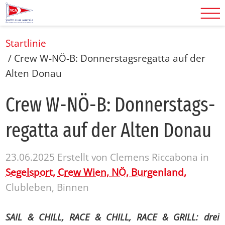
Startlinie
/
Crew W-NÖ-B: Donnerstagsregatta auf der
Alten Donau
Crew W-NÖ-B: Don­ners­tags­
re­gat­ta auf der Al­ten Do­nau
23.06.2025
Erstellt von
Clemens Riccabona
in
Segelsport,
Crew Wien, NÖ, Burgenland,
Clubleben, Binnen
SAIL & CHILL, RACE & CHILL, RACE & GRILL: drei