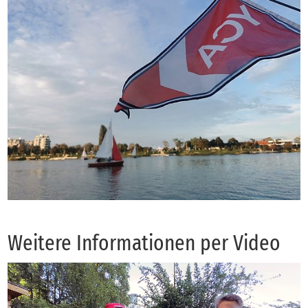
Wei­te­re In­for­ma­tio­nen per Vi­deo