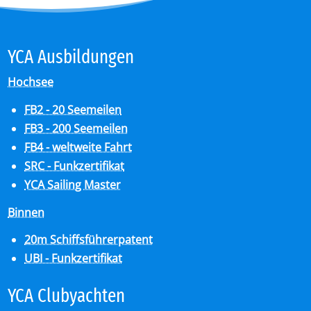
YCA Aus­bil­dun­gen
Hochsee
FB2 - 20 Seemeilen
FB3 - 200 Seemeilen
FB4 - weltweite Fahrt
SRC - Funkzertifikat
YCA Sailing Master
Binnen
20m Schiffsführerpatent
UBI - Funkzertifikat
YCA Club­y­ach­ten