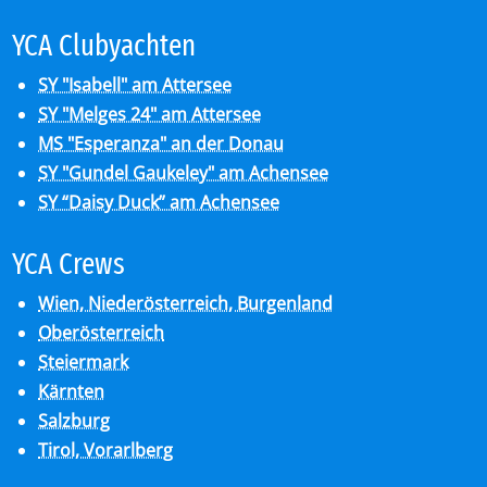
YCA Club­y­ach­ten
SY "Isabell" am Attersee
SY "Melges 24" am Attersee
MS "Esperanza" an der Donau
SY "Gundel Gaukeley" am Achensee
SY “Daisy Duck” am Achensee
YCA Crews
Wien, Niederösterreich, Burgenland
Oberösterreich
Steiermark
Kärnten
Salzburg
Tirol, Vorarlberg