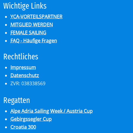
Wich­ti­ge Links
YCA-VORTEILSPARTNER
MITGLIED WERDEN
FEMALE SAILING
FAQ - Häufige Fragen
Recht­li­ches
Impressum
Datenschutz
ZVR: 038338569
Re­gat­ten
Alpe Adria Sailing Week / Austria Cup
Gebirgssegler Cup
Croatia 300