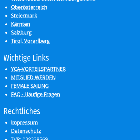
Oberösterreich
Steiermark
Kärnten
Salzburg
Tirol, Vorarlberg
Wich­ti­ge Links
YCA-VORTEILSPARTNER
MITGLIED WERDEN
FEMALE SAILING
FAQ - Häufige Fragen
Recht­li­ches
Impressum
Datenschutz
ZVR: 038338569