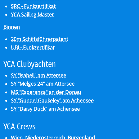
SRC - Funkzertifikat
YCA Sailing Master
Binnen
20m Schiffsführerpatent
UBI - Funkzertifikat
YCA Club­y­ach­ten
SY "Isabell" am Attersee
SY "Melges 24" am Attersee
MS "Esperanza" an der Donau
SY "Gundel Gaukeley" am Achensee
SY “Daisy Duck” am Achensee
YCA Crews
Wien, Niederösterreich, Burgenland