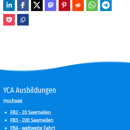
YCA Aus­bil­dun­gen
Hochsee
FB2 - 20 Seemeilen
FB3 - 200 Seemeilen
FB4 - weltweite Fahrt