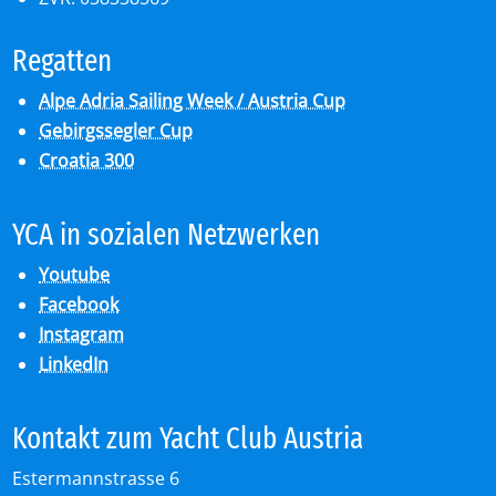
Re­gat­ten
Alpe Adria Sailing Week / Austria Cup
Gebirgssegler Cup
Croatia 300
YCA in so­zia­len Netz­wer­ken
Youtube
Facebook
Instagram
LinkedIn
Kon­takt zum Yacht Club Aus­tria
Estermannstrasse 6