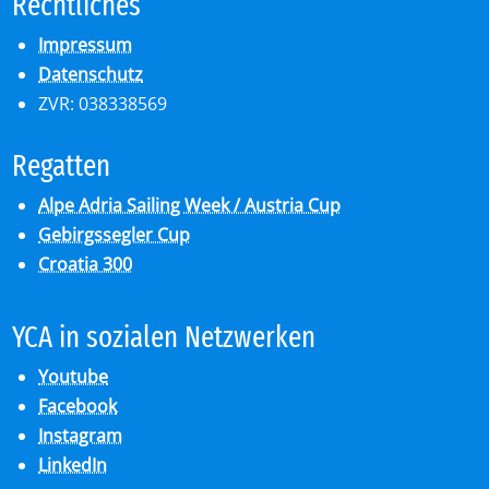
Recht­li­ches
Impressum
Datenschutz
ZVR: 038338569
Re­gat­ten
Alpe Adria Sailing Week / Austria Cup
Gebirgssegler Cup
Croatia 300
YCA in so­zia­len Netz­wer­ken
Youtube
Facebook
Instagram
LinkedIn