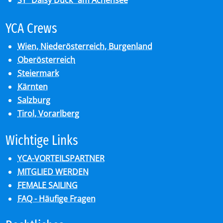
SY “Daisy Duck” am Achensee
YCA Crews
Wien, Niederösterreich, Burgenland
Oberösterreich
Steiermark
Kärnten
Salzburg
Tirol, Vorarlberg
Wich­ti­ge Links
YCA-VORTEILSPARTNER
MITGLIED WERDEN
FEMALE SAILING
FAQ - Häufige Fragen