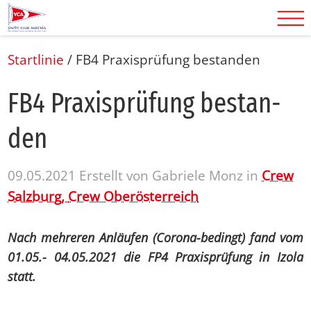
Startlinie
/
FB4 Praxisprüfung bestanden
FB4 Pra­xis­prü­fung be­stan­
den
09.05.2021
Erstellt von
Gabriele Monz
in
Crew
Salzburg,
Crew Oberösterreich
Nach mehreren Anläufen (Corona-bedingt) fand vom
01.05.- 04.05.2021 die FP4 Praxisprüfung in Izola
statt.