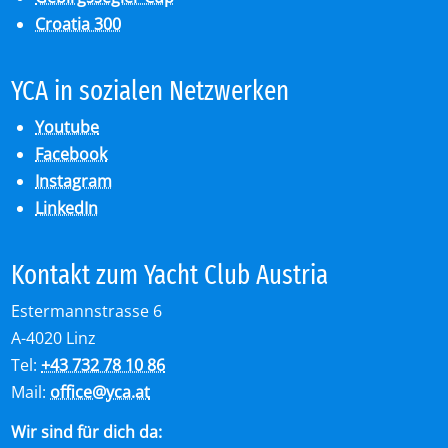
Croatia 300
YCA in so­zia­len Netz­wer­ken
Youtube
Facebook
Instagram
LinkedIn
Kon­takt zum Yacht Club Aus­tria
Estermannstrasse 6
A-4020 Linz
Tel:
+43 732 78 10 86
Mail:
office
@
yca.at
Wir sind für dich da: