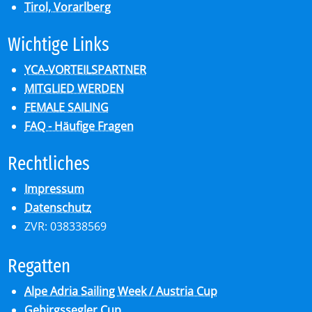
Tirol, Vorarlberg
Wich­ti­ge Links
YCA-VORTEILSPARTNER
MITGLIED WERDEN
FEMALE SAILING
FAQ - Häufige Fragen
Recht­li­ches
Impressum
Datenschutz
ZVR: 038338569
Re­gat­ten
Alpe Adria Sailing Week / Austria Cup
Gebirgssegler Cup