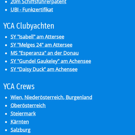
20m Schiffsführerpatent
UBI - Funkzertifikat
YCA Club­y­ach­ten
SY "Isabell" am Attersee
SY "Melges 24" am Attersee
MS "Esperanza" an der Donau
SY "Gundel Gaukeley" am Achensee
SY “Daisy Duck” am Achensee
YCA Crews
Wien, Niederösterreich, Burgenland
Oberösterreich
Steiermark
Kärnten
Salzburg