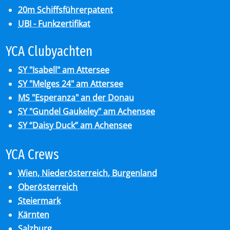
20m Schiffsführerpatent
UBI - Funkzertifikat
YCA Club­y­ach­ten
SY "Isabell" am Attersee
SY "Melges 24" am Attersee
MS "Esperanza" an der Donau
SY "Gundel Gaukeley" am Achensee
SY “Daisy Duck” am Achensee
YCA Crews
Wien, Niederösterreich, Burgenland
Oberösterreich
Steiermark
Kärnten
Salzburg