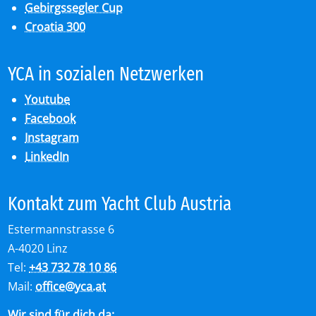
Gebirgssegler Cup
Croatia 300
YCA in so­zia­len Netz­wer­ken
Youtube
Facebook
Instagram
LinkedIn
Kon­takt zum Yacht Club Aus­tria
Estermannstrasse 6
A-4020 Linz
Tel:
+43 732 78 10 86
Mail:
office
@
yca.at
Wir sind für dich da: