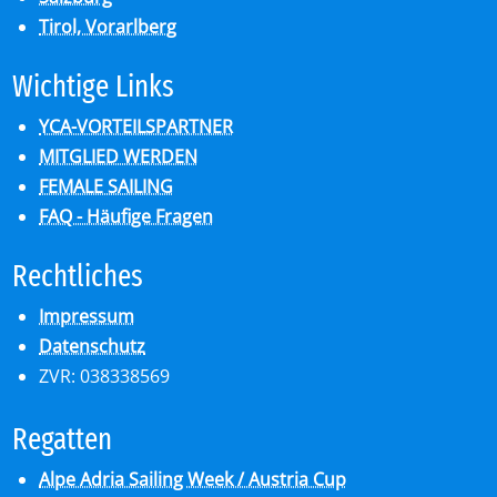
Tirol, Vorarlberg
Wich­ti­ge Links
YCA-VORTEILSPARTNER
MITGLIED WERDEN
FEMALE SAILING
FAQ - Häufige Fragen
Recht­li­ches
Impressum
Datenschutz
ZVR: 038338569
Re­gat­ten
Alpe Adria Sailing Week / Austria Cup