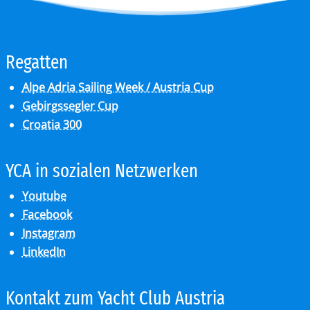
Re­gat­ten
Alpe Adria Sailing Week / Austria Cup
Gebirgssegler Cup
Croatia 300
YCA in so­zia­len Netz­wer­ken
Youtube
Facebook
Instagram
LinkedIn
Kon­takt zum Yacht Club Aus­tria