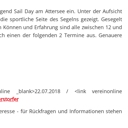
Überblick
Überblick
Clubtörns
Datenschutz
Not
Organigramm
Organigramm
gend Sail Day am Attersee ein. Unter der Aufsicht
Unte
ie sportliche Seite des Segelns gezeigt. Gesegelt
Unsere Clubabende
Unsere Club
Prax
n Können und Erfahrung sind alle zwischen 12 und
SY Gundel Gaukeley
Ausbildung
Auss
ach einen der folgenden 2 Termine aus. Genauere
SY Daisy Duck
Trainerïnnen
Bef
Ausbildung
Blog-Archiv
Regattaförderung
Trainerïnnen
Blog-Archiv
ine _blank>22.07.2018 / <link vereinonline
rstorfer
teresse - für Rückfragen und Informationen stehen