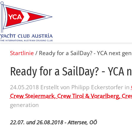
Startlinie
/
Ready for a SailDay? - YCA next ge
Re­a­dy for a SailDay? - YCA ne
24.05.2018
Erstellt von
Philipp Eckerstorfer
in
Crew Steiermark,
Crew Tirol & Vorarlberg,
Cre
generation
22.07. und 26.08.2018 - Attersee, OÖ