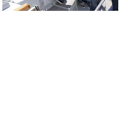
Überblick
Digitaler YCA
Gutschein
Club-Segelyacht
wendige
Organigramm
DAISY DUCK
rlagen zur FB2 -
Crewbörse
abende
Segel-Bundesliga
isprüfung
Schwarzes Brett
CROATIA 300
tellung
VereinOnline
ähigungsausweise
Veranstaltungen
YCA Bootsbriefe
Blog-Archiv