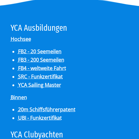
YCA Aus­bil­dun­gen
Hochsee
FB2 - 20 Seemeilen
FB3 - 200 Seemeilen
FB4 - weltweite Fahrt
SRC - Funkzertifikat
YCA Sailing Master
Binnen
20m Schiffsführerpatent
UBI - Funkzertifikat
YCA Club­y­ach­ten