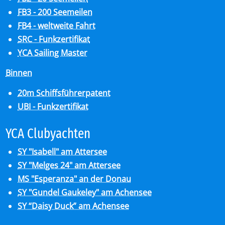
FB3 - 200 Seemeilen
FB4 - weltweite Fahrt
SRC - Funkzertifikat
YCA Sailing Master
Binnen
20m Schiffsführerpatent
UBI - Funkzertifikat
YCA Club­y­ach­ten
SY "Isabell" am Attersee
SY "Melges 24" am Attersee
MS "Esperanza" an der Donau
SY "Gundel Gaukeley" am Achensee
SY “Daisy Duck” am Achensee