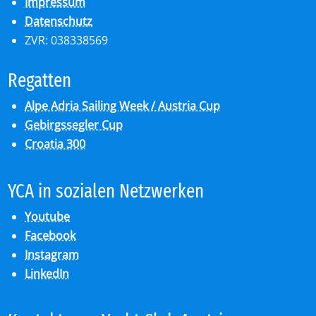
Impressum
Datenschutz
ZVR: 038338569
Re­gat­ten
Alpe Adria Sailing Week / Austria Cup
Gebirgssegler Cup
Croatia 300
YCA in so­zia­len Netz­wer­ken
Youtube
Facebook
Instagram
LinkedIn