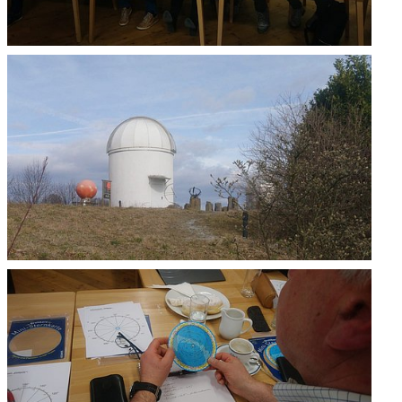
Überblick
Digitaler YCA
Gutschein
Club-Segelyacht
wendige
Organigramm
DAISY DUCK
rlagen zur FB2 -
Crewbörse
abende
Segel-Bundesliga
isprüfung
Schwarzes Brett
CROATIA 300
tellung
VereinOnline
ähigungsausweise
Veranstaltungen
YCA Bootsbriefe
Blog-Archiv