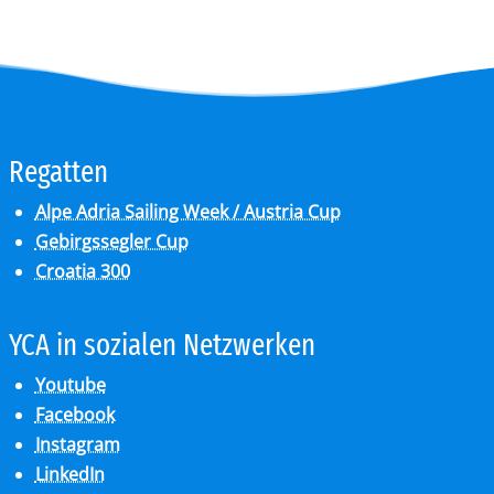
Re­gat­ten
Alpe Adria Sailing Week / Austria Cup
Gebirgssegler Cup
Croatia 300
YCA in so­zia­len Netz­wer­ken
Youtube
Facebook
Instagram
LinkedIn