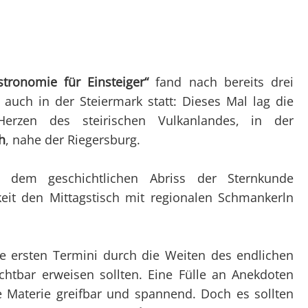
Überblick
Überblick
Clubtörns
Datenschutz
Not
Organigramm
Organigramm
Unte
Unsere Clubabende
Unsere Club
Prax
SY Gundel Gaukeley
Ausbildung
Auss
stronomie für Einsteiger“
fand nach bereits drei
SY Daisy Duck
Trainerïnnen
Bef
auch in der Steiermark statt: Dieses Mal lag die
Ausbildung
Blog-Archiv
Herzen des steirischen Vulkanlandes, in der
h
, nahe der Riegersburg.
Regattaförderung
Trainerïnnen
 dem geschichtlichen Abriss der Sternkunde
Blog-Archiv
eit den Mittagstisch mit regionalen Schmankerln
die ersten Termini durch die Weiten des endlichen
chtbar erweisen sollten. Eine Fülle an Anekdoten
 Materie greifbar und spannend. Doch es sollten