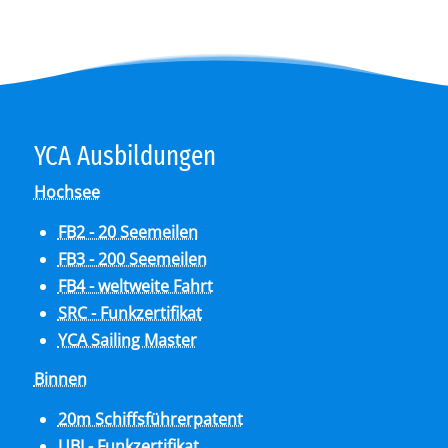
YCA Aus­bil­dun­gen
Hochsee
FB2 - 20 Seemeilen
FB3 - 200 Seemeilen
FB4 - weltweite Fahrt
SRC - Funkzertifikat
YCA Sailing Master
Binnen
20m Schiffsführerpatent
UBI - Funkzertifikat