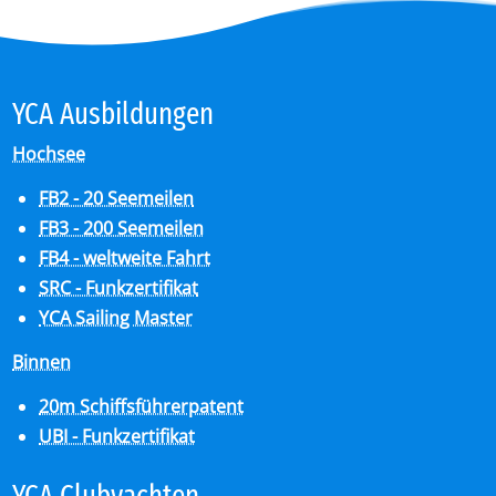
YCA Aus­bil­dun­gen
Hochsee
FB2 - 20 Seemeilen
FB3 - 200 Seemeilen
FB4 - weltweite Fahrt
SRC - Funkzertifikat
YCA Sailing Master
Binnen
20m Schiffsführerpatent
UBI - Funkzertifikat
YCA Club­y­ach­ten