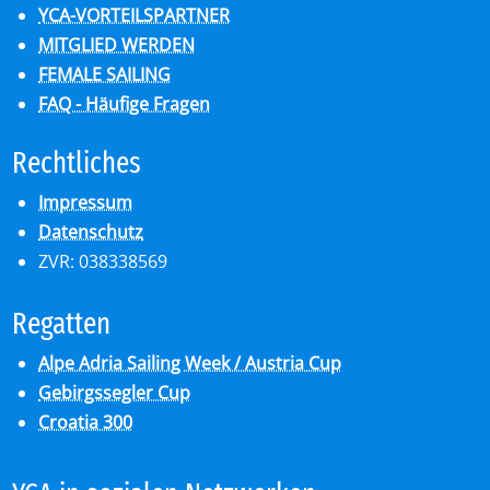
YCA-VORTEILSPARTNER
MITGLIED WERDEN
FEMALE SAILING
FAQ - Häufige Fragen
Recht­li­ches
Impressum
Datenschutz
ZVR: 038338569
Re­gat­ten
Alpe Adria Sailing Week / Austria Cup
Gebirgssegler Cup
Croatia 300