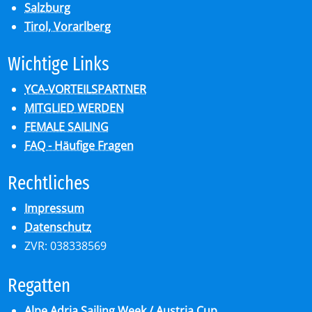
Salzburg
Tirol, Vorarlberg
Wich­ti­ge Links
YCA-VORTEILSPARTNER
MITGLIED WERDEN
FEMALE SAILING
FAQ - Häufige Fragen
Recht­li­ches
Impressum
Datenschutz
ZVR: 038338569
Re­gat­ten
Alpe Adria Sailing Week / Austria Cup