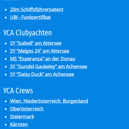
20m Schiffsführerpatent
UBI - Funkzertifikat
YCA Club­y­ach­ten
SY "Isabell" am Attersee
SY "Melges 24" am Attersee
MS "Esperanza" an der Donau
SY "Gundel Gaukeley" am Achensee
SY “Daisy Duck” am Achensee
YCA Crews
Wien, Niederösterreich, Burgenland
Oberösterreich
Steiermark
Kärnten