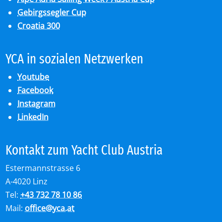
Gebirgssegler Cup
Croatia 300
YCA in so­zia­len Netz­wer­ken
Youtube
Facebook
Instagram
LinkedIn
Kon­takt zum Yacht Club Aus­tria
Estermannstrasse 6
A-4020 Linz
Tel:
+43 732 78 10 86
Mail:
office
@
yca.at