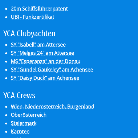
20m Schiffsführerpatent
UBI - Funkzertifikat
YCA Club­y­ach­ten
SY "Isabell" am Attersee
SY "Melges 24" am Attersee
MS "Esperanza" an der Donau
SY "Gundel Gaukeley" am Achensee
SY “Daisy Duck” am Achensee
YCA Crews
Wien, Niederösterreich, Burgenland
Oberösterreich
Steiermark
Kärnten