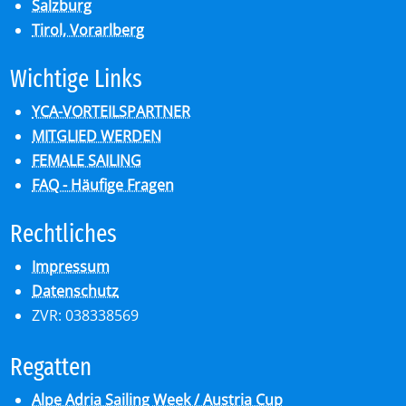
Salzburg
Tirol, Vorarlberg
Wich­ti­ge Links
YCA-VORTEILSPARTNER
MITGLIED WERDEN
FEMALE SAILING
FAQ - Häufige Fragen
Recht­li­ches
Impressum
Datenschutz
ZVR: 038338569
Re­gat­ten
Alpe Adria Sailing Week / Austria Cup