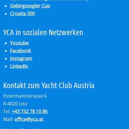
Gebirgssegler Cup
Croatia 300
YCA in so­zia­len Netz­wer­ken
Youtube
Facebook
Instagram
LinkedIn
Kon­takt zum Yacht Club Aus­tria
Estermannstrasse 6
A-4020 Linz
Tel:
+43 732 78 10 86
Mail:
office
@
yca.at