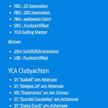
FB2 - 20 Seemeilen
FB3 - 200 Seemeilen
FB4 - weltweite Fahrt
SRC - Funkzertifikat
YCA Sailing Master
Binnen
20m Schiffsführerpatent
UBI - Funkzertifikat
YCA Club­y­ach­ten
SY "Isabell" am Attersee
SY "Melges 24" am Attersee
MS "Esperanza" an der Donau
SY "Gundel Gaukeley" am Achensee
SY “Daisy Duck” am Achensee