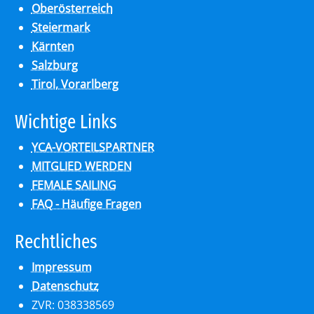
Oberösterreich
Steiermark
Kärnten
Salzburg
Tirol, Vorarlberg
Wich­ti­ge Links
YCA-VORTEILSPARTNER
MITGLIED WERDEN
FEMALE SAILING
FAQ - Häufige Fragen
Recht­li­ches
Impressum
Datenschutz
ZVR: 038338569