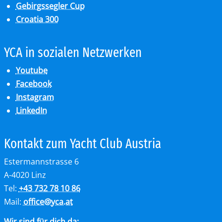
Gebirgssegler Cup
Croatia 300
YCA in so­zia­len Netz­wer­ken
Youtube
Facebook
Instagram
LinkedIn
Kon­takt zum Yacht Club Aus­tria
Estermannstrasse 6
A-4020 Linz
Tel:
+43 732 78 10 86
Mail:
office
@
yca.at
Wir sind für dich da: