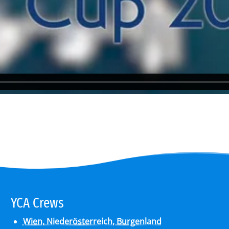
YCA Crews
Wien, Niederösterreich, Burgenland