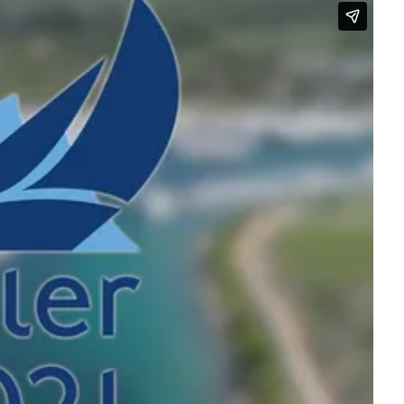
Überblick
Digitaler YCA
Gutschein
Club-Segelyacht
wendige
Organigramm
DAISY DUCK
rlagen zur FB2 -
Crewbörse
abende
Segel-Bundesliga
isprüfung
Schwarzes Brett
CROATIA 300
tellung
VereinOnline
ähigungsausweise
Veranstaltungen
YCA Bootsbriefe
Blog-Archiv