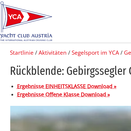
Gebirgssegler
❬
Startlinie
/
Aktivitäten
/
Segelsport im YCA
/
Ge
Rück­blen­de: Ge­birgs­seg­ler
Ergebnisse EINHEITSKLASSE Download »
Ergebnisse Offene Klasse Download »