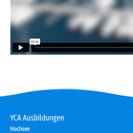
YCA Aus­bil­dun­gen
Hochsee