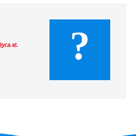
Überblick
Digitaler YCA
Gutschein
Club-Segelyacht
wendige
Organigramm
DAISY DUCK
rlagen zur FB2 -
Crewbörse
abende
Segel-Bundesliga
isprüfung
?
Schwarzes Brett
CROATIA 300
tellung
VereinOnline
ähigungsausweise
Veranstaltungen
@
yca.at
.
YCA Bootsbriefe
Blog-Archiv