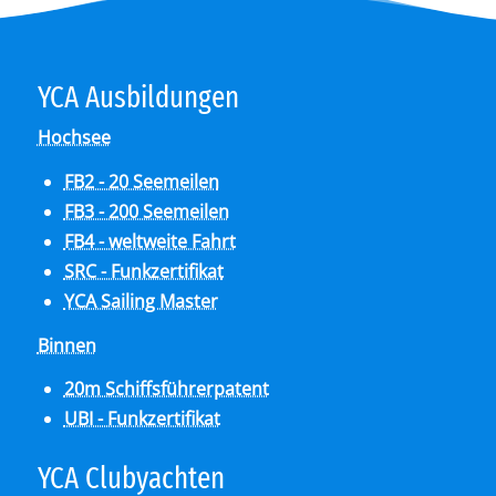
YCA Aus­bil­dun­gen
Hochsee
FB2 - 20 Seemeilen
FB3 - 200 Seemeilen
FB4 - weltweite Fahrt
SRC - Funkzertifikat
YCA Sailing Master
Binnen
20m Schiffsführerpatent
UBI - Funkzertifikat
YCA Club­y­ach­ten