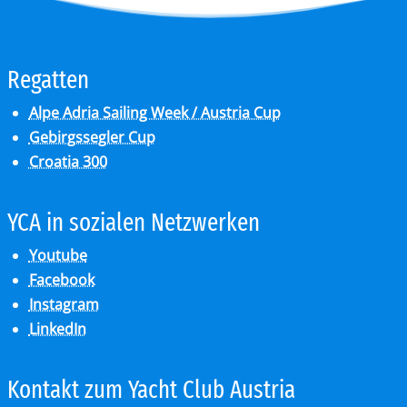
Re­gat­ten
Alpe Adria Sailing Week / Austria Cup
Gebirgssegler Cup
Croatia 300
YCA in so­zia­len Netz­wer­ken
Youtube
Facebook
Instagram
LinkedIn
Kon­takt zum Yacht Club Aus­tria