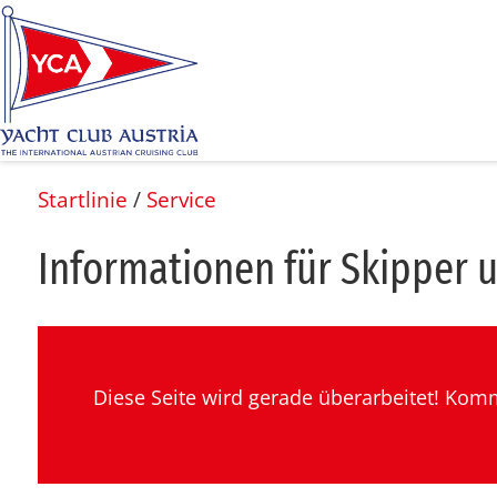
Startlinie
/
Service
In­for­ma­tio­nen für Skip­per 
Diese Seite wird gerade überarbeitet! Komm