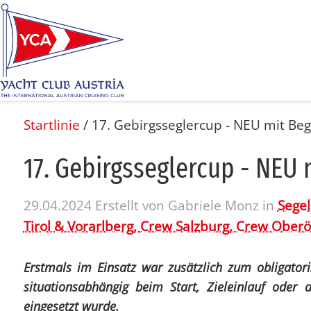
Startlinie
/
17. Gebirgsseglercup - NEU mit Begl
17. Ge­birgs­seg­ler­cup - NEU m
29.04.2024
Erstellt von
Gabriele Monz
in
Segel
Tirol & Vorarlberg,
Crew Salzburg,
Crew Oberö
Erstmals im Einsatz war zusätzlich zum obligatoris
situationsabhängig beim Start, Zieleinlauf oder a
eingesetzt wurde.