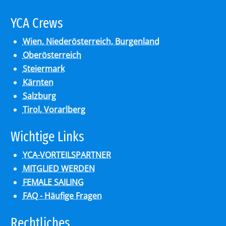
YCA Crews
Wien, Niederösterreich, Burgenland
Oberösterreich
Steiermark
Kärnten
Salzburg
Tirol, Vorarlberg
Wich­ti­ge Links
YCA-VORTEILSPARTNER
MITGLIED WERDEN
FEMALE SAILING
FAQ - Häufige Fragen
Recht­li­ches