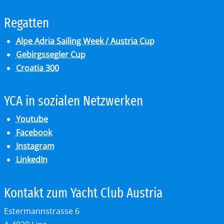
Re­gat­ten
Alpe Adria Sailing Week / Austria Cup
Gebirgssegler Cup
Croatia 300
YCA in so­zia­len Netz­wer­ken
Youtube
Facebook
Instagram
LinkedIn
Kon­takt zum Yacht Club Aus­tria
Estermannstrasse 6