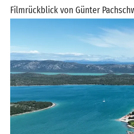
Film­rück­blick von Gün­ter Pach­schw