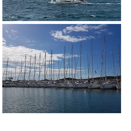
Überblick
Digitaler YCA
Gutschein
Club-Segelyacht
wendige
Organigramm
DAISY DUCK
rlagen zur FB2 -
Crewbörse
abende
Segel-Bundesliga
isprüfung
Schwarzes Brett
CROATIA 300
tellung
VereinOnline
ähigungsausweise
Veranstaltungen
YCA Bootsbriefe
Blog-Archiv