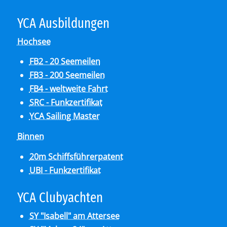
YCA Aus­bil­dun­gen
Hochsee
FB2 - 20 Seemeilen
FB3 - 200 Seemeilen
FB4 - weltweite Fahrt
SRC - Funkzertifikat
YCA Sailing Master
Binnen
20m Schiffsführerpatent
UBI - Funkzertifikat
YCA Club­y­ach­ten
SY "Isabell" am Attersee