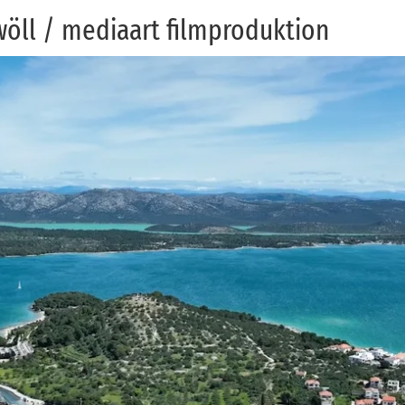
öll / me­diaart film­pro­duk­ti­on