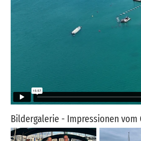
Bil­der­ga­le­rie - Im­pres­sio­nen vo