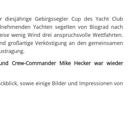
Überblick
Überblick
Clubtörns
Datenschutz
Not
Organigramm
Organigramm
Unte
 diesjährige Gebirgssegler Cup des Yacht Club
Unsere Clubabende
Unsere Club
Prax
teilnehmenden Yachten segelten von Biograd nach
SY Gundel Gaukeley
Ausbildung
Auss
weise wenig Wind drei anspruchsvolle Wettfahrten.
SY Daisy Duck
Trainerïnnen
Bef
und großartige Verköstigung an den gemeinsamen
Ausbildung
Blog-Archiv
ustragung.
Regattaförderung
k und Crew-Commander Mike Hecker war wieder
Trainerïnnen
Blog-Archiv
ückblick, sowie einige Bilder und Impressionen von