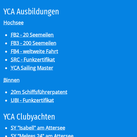
YCA Aus­bil­dun­gen
Hochsee
FB2 - 20 Seemeilen
FB3 - 200 Seemeilen
FB4 - weltweite Fahrt
SRC - Funkzertifikat
YCA Sailing Master
Binnen
20m Schiffsführerpatent
UBI - Funkzertifikat
YCA Club­y­ach­ten
SY "Isabell" am Attersee
SY "Melges 24" am Attersee