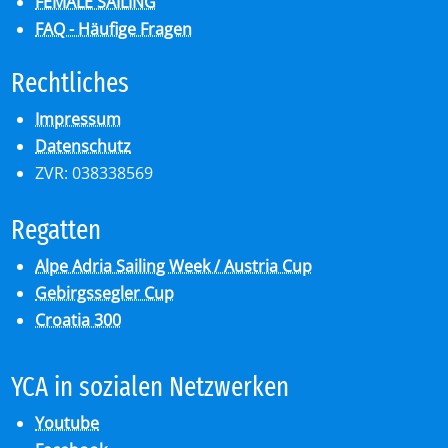
FEMALE SAILING
FAQ - Häufige Fragen
Recht­li­ches
Impressum
Datenschutz
ZVR: 038338569
Re­gat­ten
Alpe Adria Sailing Week / Austria Cup
Gebirgssegler Cup
Croatia 300
YCA in so­zia­len Netz­wer­ken
Youtube