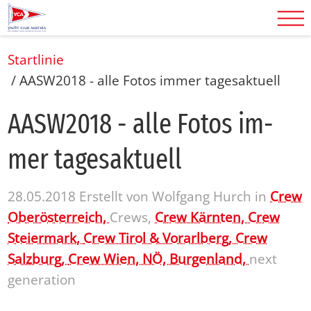
Startlinie
/
AASW2018 - alle Fotos immer tagesaktuell
AAS­W2018 - alle Fo­tos im­
mer ta­ges­ak­tu­ell
28.05.2018
Erstellt von
Wolfgang Hurch
in
Crew
Oberösterreich,
Crews,
Crew Kärnten,
Crew
Steiermark,
Crew Tirol & Vorarlberg,
Crew
Salzburg,
Crew Wien, NÖ, Burgenland,
next
generation