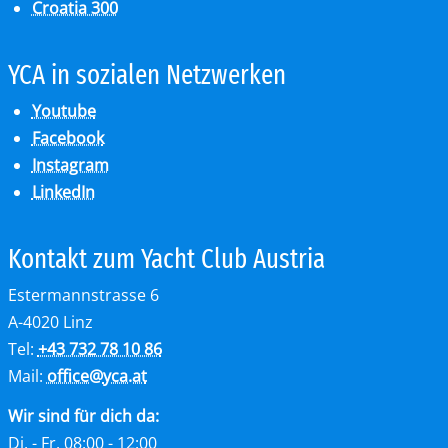
Croatia 300
YCA in so­zia­len Netz­wer­ken
Youtube
Facebook
Instagram
LinkedIn
Kon­takt zum Yacht Club Aus­tria
Estermannstrasse 6
A-4020 Linz
Tel:
+43 732 78 10 86
Mail:
office
@
yca.at
Wir sind für dich da:
Di. - Fr. 08:00 - 12:00