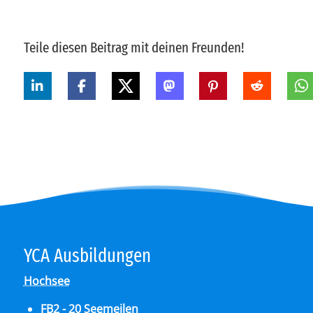
Teile diesen Beitrag mit deinen Freunden!
YCA Aus­bil­dun­gen
Hochsee
FB2 - 20 Seemeilen