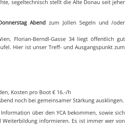
Überblick
Überblick
e, segeltechnisch stellt die Alte Donau seit jeher
Clubtörns
Datenschutz
Not
Organigramm
Organigramm
Unte
Unsere Clubabende
Unsere Club
Donnerstag Abend
zum Jollen Segeln und /oder
Prax
SY Gundel Gaukeley
Ausbildung
Auss
en, Florian-Berndl-Gasse 34 liegt öffentlich gut
SY Daisy Duck
Trainerïnnen
Bef
fel. Hier ist unser Treff- und Ausgangspunkt zum
Ausbildung
Blog-Archiv
Regattaförderung
Trainerïnnen
Blog-Archiv
en, Kosten pro Boot € 16.-/h
 Abend noch bei gemeinsamer Stärkung ausklingen.
el Information über den YCA bekommen, sowie sich
 Weiterbildung informieren. Es ist immer wer von