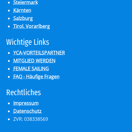
Steiermark
Kärnten
Salzburg
Tirol, Vorarlberg
Wich­ti­ge Links
YCA-VORTEILSPARTNER
MITGLIED WERDEN
FEMALE SAILING
FAQ - Häufige Fragen
Recht­li­ches
Impressum
Datenschutz
ZVR: 038338569