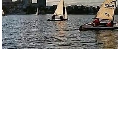
Überblick
Digitaler YCA
Gutschein
Club-Segelyacht
wendige
Organigramm
DAISY DUCK
rlagen zur FB2 -
Crewbörse
abende
Segel-Bundesliga
isprüfung
Schwarzes Brett
CROATIA 300
tellung
VereinOnline
ähigungsausweise
Veranstaltungen
YCA Bootsbriefe
Blog-Archiv