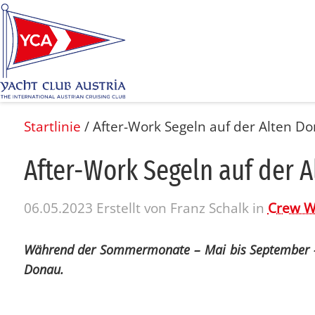
Startlinie
/
After-Work Segeln auf der Alten D
Af­ter-Work Se­geln auf der A
06.05.2023
Erstellt von
Franz Schalk
in
Crew W
Während der Sommermonate – Mai bis September – v
Donau.