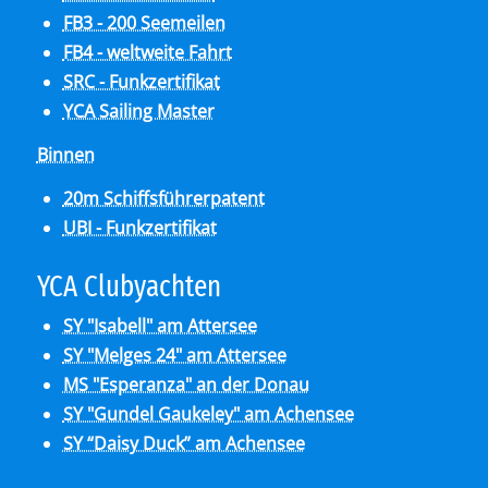
FB3 - 200 Seemeilen
FB4 - weltweite Fahrt
SRC - Funkzertifikat
YCA Sailing Master
Binnen
20m Schiffsführerpatent
UBI - Funkzertifikat
YCA Club­y­ach­ten
SY "Isabell" am Attersee
SY "Melges 24" am Attersee
MS "Esperanza" an der Donau
SY "Gundel Gaukeley" am Achensee
SY “Daisy Duck” am Achensee