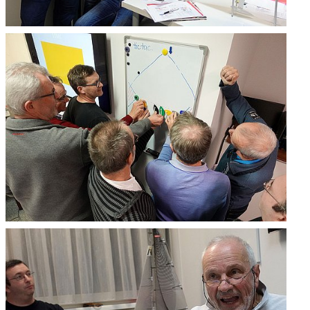
Überblick
Digitaler YCA
Gutschein
Club-Segelyacht
wendige
Organigramm
DAISY DUCK
rlagen zur FB2 -
Crewbörse
abende
Segel-Bundesliga
isprüfung
Schwarzes Brett
CROATIA 300
tellung
VereinOnline
ähigungsausweise
Veranstaltungen
YCA Bootsbriefe
Blog-Archiv