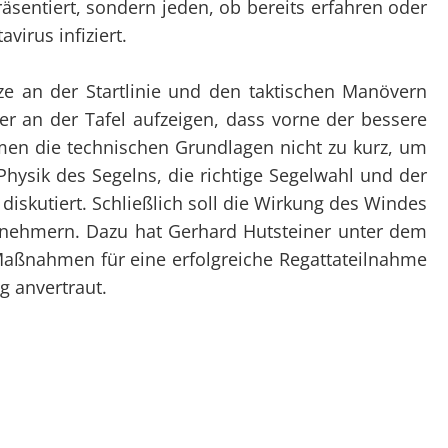
Überblick
Überblick
entiert, sondern jeden, ob bereits erfahren oder
Clubtörns
Datenschutz
Not
virus infiziert.
Organigramm
Organigramm
Unte
Unsere Clubabende
Unsere Club
Prax
tze an der Startlinie und den taktischen Manövern
SY Gundel Gaukeley
Ausbildung
Auss
r an der Tafel aufzeigen, dass vorne der bessere
SY Daisy Duck
Trainerïnnen
Bef
 kamen die technischen Grundlagen nicht zu kurz, um
Ausbildung
Blog-Archiv
hysik des Segelns, die richtige Segelwahl und der
skutiert. Schließlich soll die Wirkung des Windes
Regattaförderung
ilnehmern. Dazu hat Gerhard Hutsteiner unter dem
Trainerïnnen
n Maßnahmen für eine erfolgreiche Regattateilnahme
Blog-Archiv
 anvertraut.