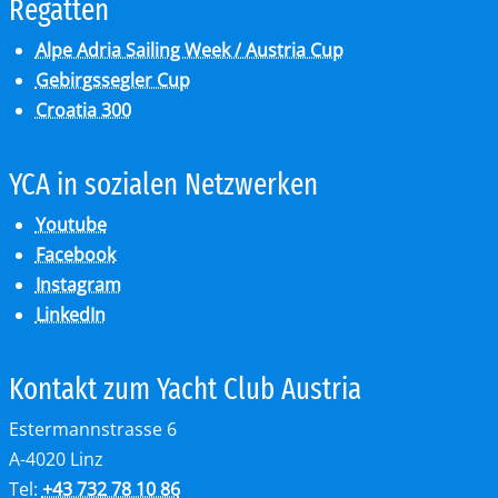
Re­gat­ten
Alpe Adria Sailing Week / Austria Cup
Gebirgssegler Cup
Croatia 300
YCA in so­zia­len Netz­wer­ken
Youtube
Facebook
Instagram
LinkedIn
Kon­takt zum Yacht Club Aus­tria
Estermannstrasse 6
A-4020 Linz
Tel:
+43 732 78 10 86