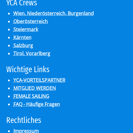
YCA Crews
Wien, Niederösterreich, Burgenland
Oberösterreich
Steiermark
Kärnten
Salzburg
Tirol, Vorarlberg
Wich­ti­ge Links
YCA-VORTEILSPARTNER
MITGLIED WERDEN
FEMALE SAILING
FAQ - Häufige Fragen
Recht­li­ches
Impressum