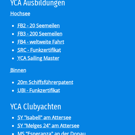
YCA Aus­bil­dun­gen
Hochsee
FB2 - 20 Seemeilen
FB3 - 200 Seemeilen
FB4 - weltweite Fahrt
SRC - Funkzertifikat
YCA Sailing Master
Binnen
20m Schiffsführerpatent
UBI - Funkzertifikat
YCA Club­y­ach­ten
SY "Isabell" am Attersee
SY "Melges 24" am Attersee
MS "Esperanza" an der Donau