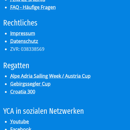
FAQ - Häufige Fragen
Recht­li­ches
Impressum
Datenschutz
ZVR: 038338569
Re­gat­ten
Alpe Adria Sailing Week / Austria Cup
Gebirgssegler Cup
Croatia 300
YCA in so­zia­len Netz­wer­ken
Youtube
Facebook