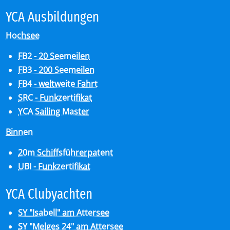
YCA Aus­bil­dun­gen
Hochsee
FB2 - 20 Seemeilen
FB3 - 200 Seemeilen
FB4 - weltweite Fahrt
SRC - Funkzertifikat
YCA Sailing Master
Binnen
20m Schiffsführerpatent
UBI - Funkzertifikat
YCA Club­y­ach­ten
SY "Isabell" am Attersee
SY "Melges 24" am Attersee