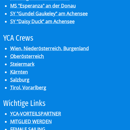
MS "Esperanza" an der Donau
SY "Gundel Gaukeley" am Achensee
SY “Daisy Duck” am Achensee
YCA Crews
Wien, Niederösterreich, Burgenland
Oberösterreich
Steiermark
Kärnten
Salzburg
Tirol, Vorarlberg
Wich­ti­ge Links
YCA-VORTEILSPARTNER
MITGLIED WERDEN
FEMALE SAILING