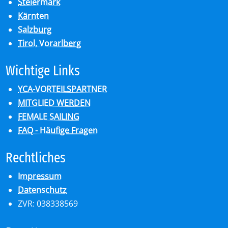
Steiermark
Kärnten
Salzburg
Tirol, Vorarlberg
Wich­ti­ge Links
YCA-VORTEILSPARTNER
MITGLIED WERDEN
FEMALE SAILING
FAQ - Häufige Fragen
Recht­li­ches
Impressum
Datenschutz
ZVR: 038338569