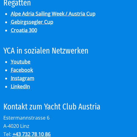
Re­gat­ten
Alpe Adria Sailing Week / Austria Cup
Gebirgssegler Cup
Croatia 300
YCA in so­zia­len Netz­wer­ken
Youtube
Facebook
Instagram
LinkedIn
Kon­takt zum Yacht Club Aus­tria
Estermannstrasse 6
A-4020 Linz
Tel:
+43 732 78 10 86