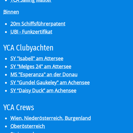
YCA Sailing Master
Binnen
20m Schiffsführerpatent
UBI - Funkzertifikat
YCA Club­y­ach­ten
SY "Isabell" am Attersee
SY "Melges 24" am Attersee
MS "Esperanza" an der Donau
SY "Gundel Gaukeley" am Achensee
SY “Daisy Duck” am Achensee
YCA Crews
Wien, Niederösterreich, Burgenland
Oberösterreich