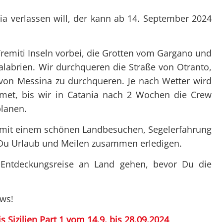
Überblick
Überblick
Clubtörns
Datenschutz
Not
Organigramm
Organigramm
ia verlassen will, der kann ab 14. September 2024
Unte
Unsere Clubabende
Unsere Club
Prax
SY Gundel Gaukeley
Ausbildung
Tremiti Inseln vorbei, die Grotten vom Gargano und
Auss
Kalabrien. Wir durchqueren die Straße von Otranto,
SY Daisy Duck
Trainerïnnen
Bef
 von Messina zu durchqueren. Je nach Wetter wird
Ausbildung
Blog-Archiv
dmet, bis wir in Catania nach 2 Wochen die Crew
Regattaförderung
planen.
Trainerïnnen
n mit einem schönen Landbesuchen, Segelerfahrung
Blog-Archiv
Du Urlaub und Meilen zusammen erledigen.
 Entdeckungsreise an Land gehen, bevor Du die
ews!
 Sizilien Part 1 vom 14.9. bis 28.09.2024