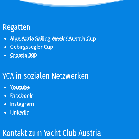
Re­gat­ten
Alpe Adria Sailing Week / Austria Cup
Gebirgssegler Cup
Croatia 300
YCA in so­zia­len Netz­wer­ken
Youtube
Facebook
Instagram
LinkedIn
Kon­takt zum Yacht Club Aus­tria