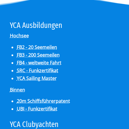
YCA Aus­bil­dun­gen
Hochsee
FB2 - 20 Seemeilen
FB3 - 200 Seemeilen
FB4 - weltweite Fahrt
SRC - Funkzertifikat
YCA Sailing Master
Binnen
20m Schiffsführerpatent
UBI - Funkzertifikat
YCA Club­y­ach­ten