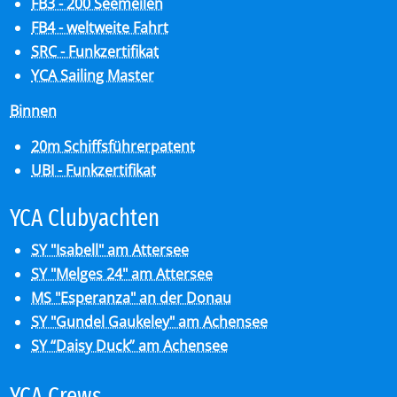
FB3 - 200 Seemeilen
FB4 - weltweite Fahrt
SRC - Funkzertifikat
YCA Sailing Master
Binnen
20m Schiffsführerpatent
UBI - Funkzertifikat
YCA Club­y­ach­ten
SY "Isabell" am Attersee
SY "Melges 24" am Attersee
MS "Esperanza" an der Donau
SY "Gundel Gaukeley" am Achensee
SY “Daisy Duck” am Achensee
YCA Crews