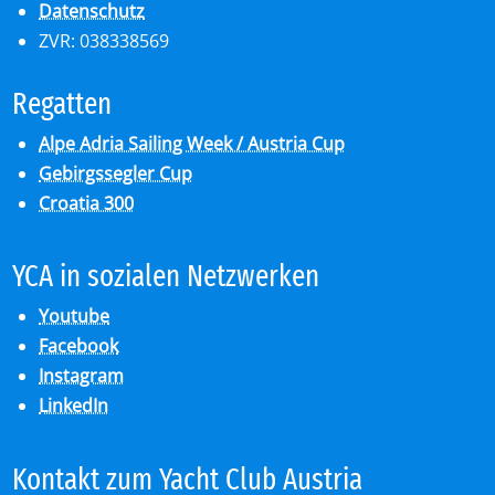
Datenschutz
ZVR: 038338569
Re­gat­ten
Alpe Adria Sailing Week / Austria Cup
Gebirgssegler Cup
Croatia 300
YCA in so­zia­len Netz­wer­ken
Youtube
Facebook
Instagram
LinkedIn
Kon­takt zum Yacht Club Aus­tria