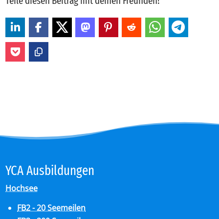
Teile diesen Beitrag mit deinen Freunden!
YCA Aus­bil­dun­gen
Hochsee
FB2 - 20 Seemeilen