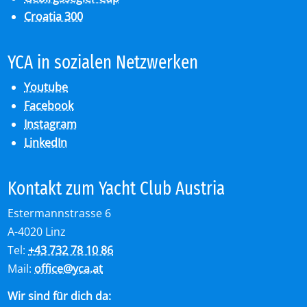
Croatia 300
YCA in so­zia­len Netz­wer­ken
Youtube
Facebook
Instagram
LinkedIn
Kon­takt zum Yacht Club Aus­tria
Estermannstrasse 6
A-4020 Linz
Tel:
+43 732 78 10 86
Mail:
office
@
yca.at
Wir sind für dich da: