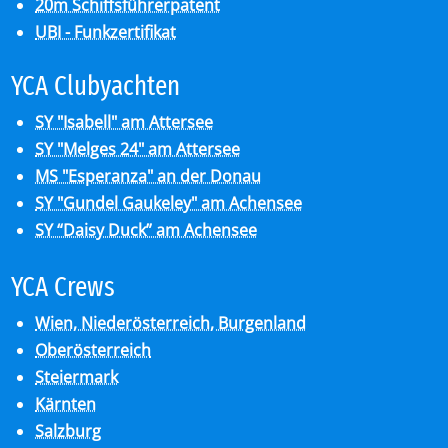
20m Schiffsführerpatent
UBI - Funkzertifikat
YCA Club­y­ach­ten
SY "Isabell" am Attersee
SY "Melges 24" am Attersee
MS "Esperanza" an der Donau
SY "Gundel Gaukeley" am Achensee
SY “Daisy Duck” am Achensee
YCA Crews
Wien, Niederösterreich, Burgenland
Oberösterreich
Steiermark
Kärnten
Salzburg