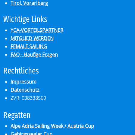
Tirol, Vorarlberg
Wich­ti­ge Links
YCA-VORTEILSPARTNER
MITGLIED WERDEN
FEMALE SAILING
FAQ - Häufige Fragen
Recht­li­ches
Impressum
Datenschutz
ZVR: 038338569
Re­gat­ten
Alpe Adria Sailing Week / Austria Cup
Gebirgssegler Cup