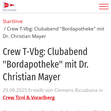
Startlinie
/
Crew T-Vbg: Clubabend "Bordapotheke" mit
Dr. Christian Mayer
Crew T-Vbg: Club­abend
"Bord­apo­the­ke" mit Dr.
Chris­ti­an May­er
29.09.2025
Erstellt von
Clemens Riccabona
in
Crew Tirol & Vorarlberg