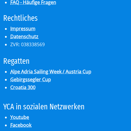
FAQ - Häufige Fragen
Recht­li­ches
Impressum
Datenschutz
ZVR: 038338569
Re­gat­ten
Alpe Adria Sailing Week / Austria Cup
Gebirgssegler Cup
Croatia 300
YCA in so­zia­len Netz­wer­ken
Youtube
Facebook