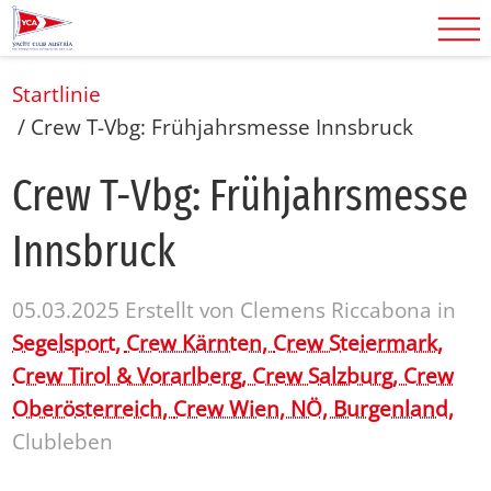
Startlinie
/
Crew T-Vbg: Frühjahrsmesse Innsbruck
Crew T-Vbg: Früh­jahrs­mes­se
Inns­bruck
05.03.2025
Erstellt von
Clemens Riccabona
in
Segelsport,
Crew Kärnten,
Crew Steiermark,
Crew Tirol & Vorarlberg,
Crew Salzburg,
Crew
Oberösterreich,
Crew Wien, NÖ, Burgenland,
Clubleben