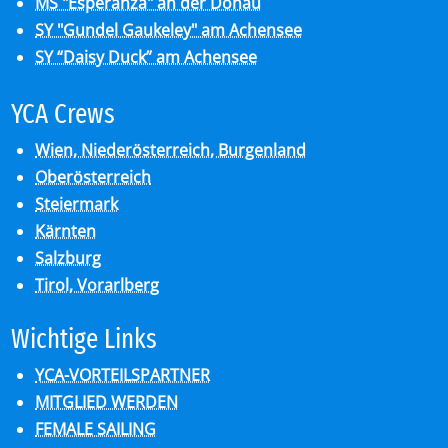
MS "Esperanza" an der Donau
SY "Gundel Gaukeley" am Achensee
SY “Daisy Duck” am Achensee
YCA Crews
Wien, Niederösterreich, Burgenland
Oberösterreich
Steiermark
Kärnten
Salzburg
Tirol, Vorarlberg
Wich­ti­ge Links
YCA-VORTEILSPARTNER
MITGLIED WERDEN
FEMALE SAILING