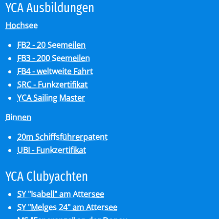
YCA Aus­bil­dun­gen
Hochsee
FB2 - 20 Seemeilen
FB3 - 200 Seemeilen
FB4 - weltweite Fahrt
SRC - Funkzertifikat
YCA Sailing Master
Binnen
20m Schiffsführerpatent
UBI - Funkzertifikat
YCA Club­y­ach­ten
SY "Isabell" am Attersee
SY "Melges 24" am Attersee