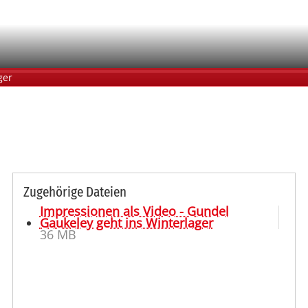
ger
Zugehörige Dateien
Impressionen als Video - Gundel
Gaukeley geht ins Winterlager
36 MB