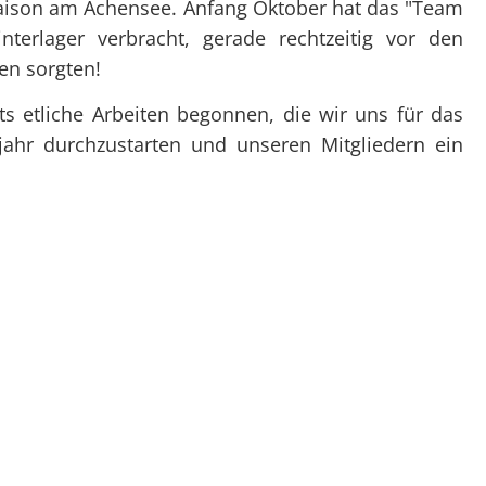
Überblick
Überblick
saison am Achensee. Anfang Oktober hat das "Team
Clubtörns
Datenschutz
Not
terlager verbracht, gerade rechtzeitig vor den
Organigramm
Organigramm
Unte
en sorgten!
Unsere Clubabende
Unsere Club
Prax
SY Gundel Gaukeley
Ausbildung
s etliche Arbeiten begonnen, die wir uns für das
Auss
hr durchzustarten und unseren Mitgliedern ein
SY Daisy Duck
Trainerïnnen
Bef
Ausbildung
Blog-Archiv
Regattaförderung
Trainerïnnen
Blog-Archiv