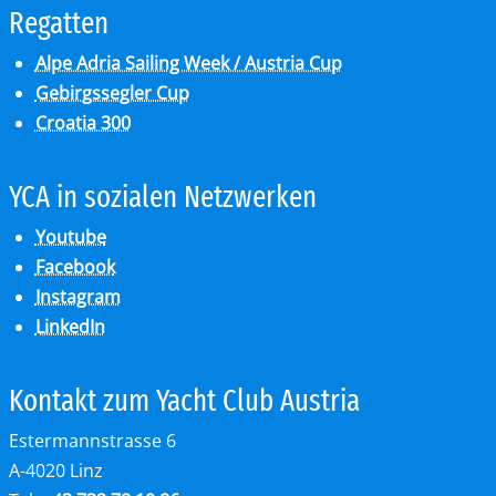
Re­gat­ten
Alpe Adria Sailing Week / Austria Cup
Gebirgssegler Cup
Croatia 300
YCA in so­zia­len Netz­wer­ken
Youtube
Facebook
Instagram
LinkedIn
Kon­takt zum Yacht Club Aus­tria
Estermannstrasse 6
A-4020 Linz