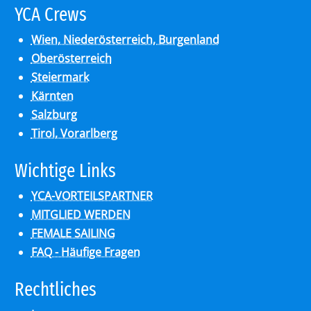
YCA Crews
Wien, Niederösterreich, Burgenland
Oberösterreich
Steiermark
Kärnten
Salzburg
Tirol, Vorarlberg
Wich­ti­ge Links
YCA-VORTEILSPARTNER
MITGLIED WERDEN
FEMALE SAILING
FAQ - Häufige Fragen
Recht­li­ches