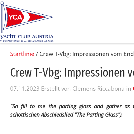
Startlinie
/
Crew T-Vbg: Impressionen vom End
Crew T-Vbg: Im­pres­sio­nen v
07.11.2023
Erstellt von
Clemens Riccabona
in
"So fill to me the parting glass and gather as t
schottischen Abschiedslied "The Parting Glass").