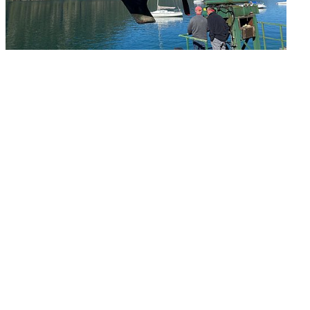
Überblick
Digitaler YCA
Gutschein
Club-Segelyacht
wendige
Organigramm
DAISY DUCK
rlagen zur FB2 -
Crewbörse
abende
Segel-Bundesliga
isprüfung
Schwarzes Brett
CROATIA 300
tellung
VereinOnline
ähigungsausweise
Veranstaltungen
YCA Bootsbriefe
Blog-Archiv