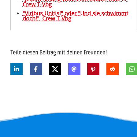
Crew T-Vbg
"Viribus Unitis!" oder "Und sie schwimmt
doch!", Crew T-Vbg
Teile diesen Beitrag mit deinen Freunden!