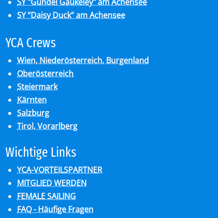
SY "Gundel Gaukeley" am Achensee
SY “Daisy Duck” am Achensee
YCA Crews
Wien, Niederösterreich, Burgenland
Oberösterreich
Steiermark
Kärnten
Salzburg
Tirol, Vorarlberg
Wich­ti­ge Links
YCA-VORTEILSPARTNER
MITGLIED WERDEN
FEMALE SAILING
FAQ - Häufige Fragen