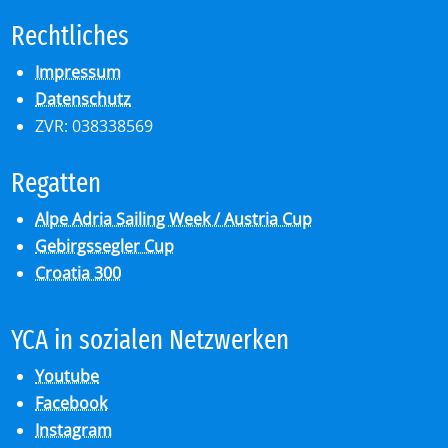
Recht­li­ches
Impressum
Datenschutz
ZVR: 038338569
Re­gat­ten
Alpe Adria Sailing Week / Austria Cup
Gebirgssegler Cup
Croatia 300
YCA in so­zia­len Netz­wer­ken
Youtube
Facebook
Instagram