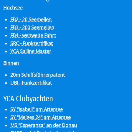
Hochsee
FB2 - 20 Seemeilen
FB3 - 200 Seemeilen
FB4 - weltweite Fahrt
SRC - Funkzertifikat
YCA Sailing Master
Binnen
20m Schiffsführerpatent
UBI - Funkzertifikat
YCA Club­y­ach­ten
SY "Isabell" am Attersee
SY "Melges 24" am Attersee
MS "Esperanza" an der Donau