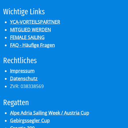
Wich­ti­ge Links
YCA-VORTEILSPARTNER
MITGLIED WERDEN
FEMALE SAILING
FAQ - Häufige Fragen
Recht­li­ches
Impressum
Datenschutz
ZVR: 038338569
Re­gat­ten
Alpe Adria Sailing Week / Austria Cup
Gebirgssegler Cup