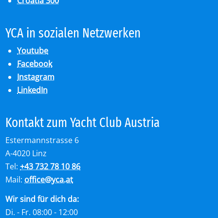
Croatia 300
YCA in so­zia­len Netz­wer­ken
Youtube
Facebook
Instagram
LinkedIn
Kon­takt zum Yacht Club Aus­tria
Estermannstrasse 6
A-4020 Linz
Tel:
+43 732 78 10 86
Mail:
office
@
yca.at
Wir sind für dich da:
Di. - Fr. 08:00 - 12:00