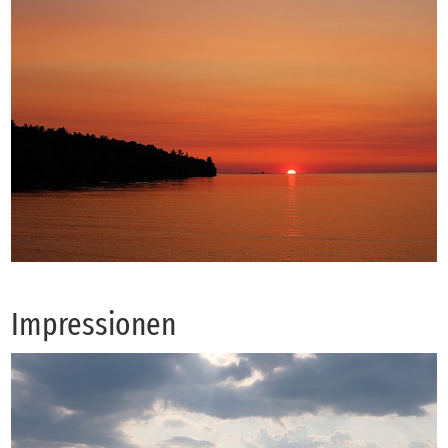
Im­pres­sio­nen