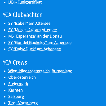
UBI - Funkzertifikat
YCA Club­y­ach­ten
SY "Isabell" am Attersee
SY "Melges 24" am Attersee
MS "Esperanza" an der Donau
SY "Gundel Gaukeley" am Achensee
SY “Daisy Duck” am Achensee
YCA Crews
Wien, Niederösterreich, Burgenland
Oberösterreich
Steiermark
Kärnten
Salzburg
Tirol, Vorarlberg