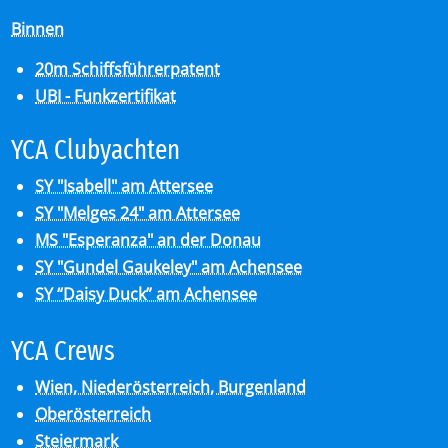
Binnen
20m Schiffsführerpatent
UBI - Funkzertifikat
YCA Club­y­ach­ten
SY "Isabell" am Attersee
SY "Melges 24" am Attersee
MS "Esperanza" an der Donau
SY "Gundel Gaukeley" am Achensee
SY “Daisy Duck” am Achensee
YCA Crews
Wien, Niederösterreich, Burgenland
Oberösterreich
Steiermark