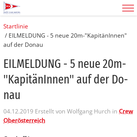
Startlinie
/
EILMELDUNG - 5 neue 20m-"KapitänInnen"
auf der Donau
EIL­MEL­DUNG - 5 neue 20m-
"Ka­pi­tä­nIn­nen" auf der Do­
nau
04.12.2019
Erstellt von
Wolfgang Hurch
in
Crew
Oberösterreich