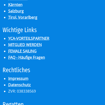
Kärnten
Salzburg
Tirol, Vorarlberg
Wich­ti­ge Links
YCA-VORTEILSPARTNER
MITGLIED WERDEN
FEMALE SAILING
FAQ - Häufige Fragen
Recht­li­ches
Impressum
Datenschutz
ZVR: 038338569
Re­gat­ten