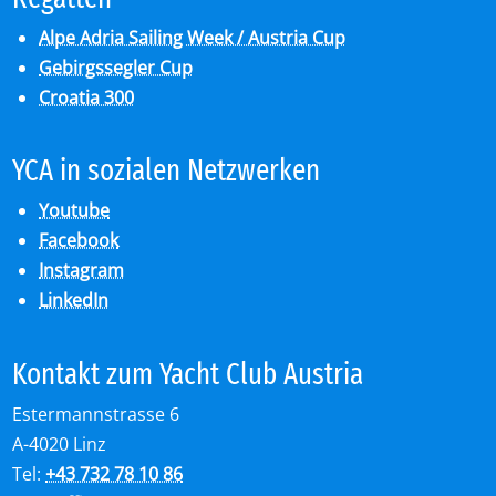
Alpe Adria Sailing Week / Austria Cup
Gebirgssegler Cup
Croatia 300
YCA in so­zia­len Netz­wer­ken
Youtube
Facebook
Instagram
LinkedIn
Kon­takt zum Yacht Club Aus­tria
Estermannstrasse 6
A-4020 Linz
Tel:
+43 732 78 10 86