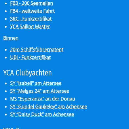
FB3 - 200 Seemeilen
FB4 - weltweite Fahrt
SRC - Funkzertifikat
YCA Sailing Master
Binnen
20m Schiffsführerpatent
UBI - Funkzertifikat
YCA Club­y­ach­ten
SY "Isabell" am Attersee
SY "Melges 24" am Attersee
MS "Esperanza" an der Donau
SY "Gundel Gaukeley" am Achensee
SY “Daisy Duck” am Achensee