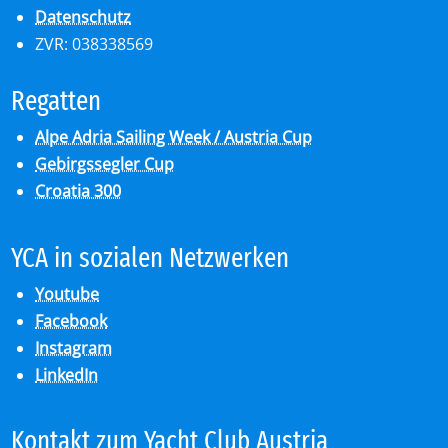
Datenschutz
ZVR: 038338569
Re­gat­ten
Alpe Adria Sailing Week / Austria Cup
Gebirgssegler Cup
Croatia 300
YCA in so­zia­len Netz­wer­ken
Youtube
Facebook
Instagram
LinkedIn
Kon­takt zum Yacht Club Aus­tria