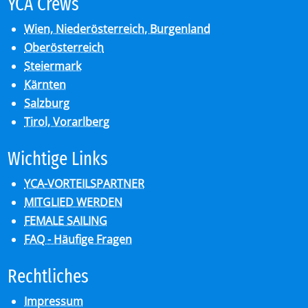
YCA Crews
Wien, Niederösterreich, Burgenland
Oberösterreich
Steiermark
Kärnten
Salzburg
Tirol, Vorarlberg
Wich­ti­ge Links
YCA-VORTEILSPARTNER
MITGLIED WERDEN
FEMALE SAILING
FAQ - Häufige Fragen
Recht­li­ches
Impressum