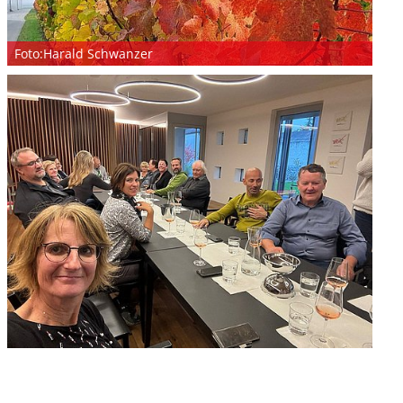
Überblick
Digitaler YCA
Gutschein
Club-Segelyacht
wendige
Organigramm
DAISY DUCK
rlagen zur FB2 -
Crewbörse
Foto:Harald Schwanzer
abende
Segel-Bundesliga
isprüfung
Schwarzes Brett
CROATIA 300
tellung
VereinOnline
ähigungsausweise
Veranstaltungen
YCA Bootsbriefe
Blog-Archiv