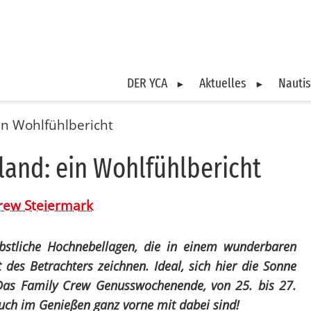
DER YCA
Aktuelles
Nauti
Über uns
Aktuelle Beiträge
Über
Kärnten
Spezial-Aktivitäten
Oberösterrei
Clubtörns
n Wohlfühlbericht
Mitglied werden
Veranstaltungen
Skip
Überblick
Female Sailing
Überblick
Überblick
land: ein Wohl­fühl­be­richt
FAQ
Blog Archiv
YCA 
Organigramm
SeSp - Segeln
Organigramm
Clubtörn 20
Spezial
Lagune Vene
Organigramm
RYA 
AASW & Austria Cup
Unsere Club
etwas ande
rew Steiermark
Fotowettbewerb
Satzungen
Binn
Ausbildung
Ausbildung
Clubtörn
Regelung Befugnisse
YCA 
Trainerïnnen
Trainerïnnen
Clubtörn 20
bstliche Hochnebellagen, die in einem wunderbaren
Sizilien – u
Sitemap
Trai
Blog-Archiv
Blog-Archiv
 des Betrachters zeichnen. Ideal, sich hier die Sonne
äolischen I
 Das Family Crew Genusswochenende, von 25. bis 27.
Suche
Ter
Tirol & Vorarlberg
Wien - NÖ - B
Archiv unse
auch im Genießen ganz vorne mit dabei sind!
Impressum
Jac