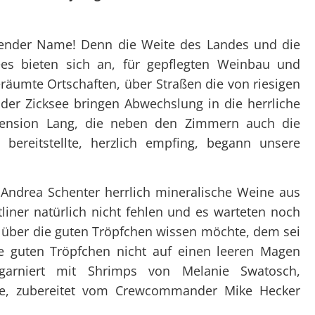
Überblick
Überblick
Clubtörns
Datenschutz
Not
Organigramm
Organigramm
Unte
ührender Name! Denn die Weite des Landes und die
Unsere Clubabende
Unsere Club
Prax
ees bieten sich an, für gepflegten Weinbau und
SY Gundel Gaukeley
Ausbildung
Auss
räumte Ortschaften, über Straßen die von riesigen
SY Daisy Duck
Trainerïnnen
Bef
er Zicksee bringen Abwechslung in die herrliche
Ausbildung
Blog-Archiv
Pension Lang, die neben den Zimmern auch die
ereitstellte, herzlich empfing, begann unsere
Regattaförderung
Trainerïnnen
 Andrea Schenter herrlich mineralische Weine aus
Blog-Archiv
liner natürlich nicht fehlen und es warteten noch
 über die guten Tröpfchen wissen möchte, dem sei
 guten Tröpfchen nicht auf einen leeren Magen
garniert mit Shrimps von Melanie Swatosch,
e, zubereitet vom Crewcommander Mike Hecker