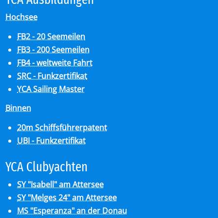
Hochsee
FB2 - 20 Seemeilen
FB3 - 200 Seemeilen
FB4 - weltweite Fahrt
SRC - Funkzertifikat
YCA Sailing Master
Binnen
20m Schiffsführerpatent
UBI - Funkzertifikat
YCA Club­y­ach­ten
SY "Isabell" am Attersee
SY "Melges 24" am Attersee
MS "Esperanza" an der Donau