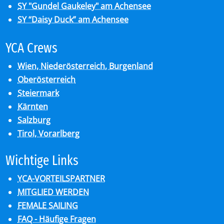
SY "Gundel Gaukeley" am Achensee
SY “Daisy Duck” am Achensee
YCA Crews
Wien, Niederösterreich, Burgenland
Oberösterreich
Steiermark
Kärnten
Salzburg
Tirol, Vorarlberg
Wich­ti­ge Links
YCA-VORTEILSPARTNER
MITGLIED WERDEN
FEMALE SAILING
FAQ - Häufige Fragen