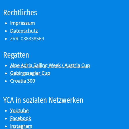
Recht­li­ches
Impressum
Datenschutz
ZVR: 038338569
Re­gat­ten
Alpe Adria Sailing Week / Austria Cup
Gebirgssegler Cup
Croatia 300
YCA in so­zia­len Netz­wer­ken
Youtube
Facebook
Instagram