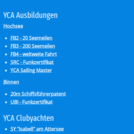
YCA Aus­bil­dun­gen
Hochsee
FB2 - 20 Seemeilen
FB3 - 200 Seemeilen
FB4 - weltweite Fahrt
SRC - Funkzertifikat
YCA Sailing Master
Binnen
20m Schiffsführerpatent
UBI - Funkzertifikat
YCA Club­y­ach­ten
SY "Isabell" am Attersee