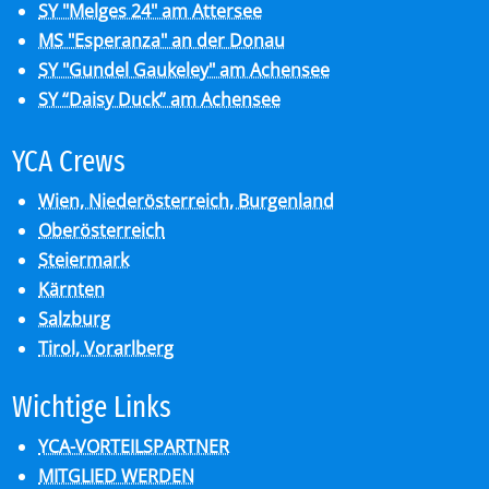
SY "Melges 24" am Attersee
MS "Esperanza" an der Donau
SY "Gundel Gaukeley" am Achensee
SY “Daisy Duck” am Achensee
YCA Crews
Wien, Niederösterreich, Burgenland
Oberösterreich
Steiermark
Kärnten
Salzburg
Tirol, Vorarlberg
Wich­ti­ge Links
YCA-VORTEILSPARTNER
MITGLIED WERDEN