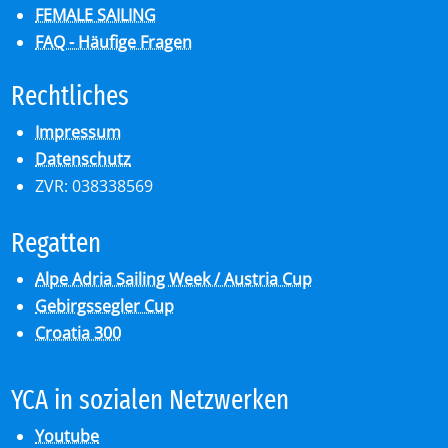
FEMALE SAILING
FAQ - Häufige Fragen
Recht­li­ches
Impressum
Datenschutz
ZVR: 038338569
Re­gat­ten
Alpe Adria Sailing Week / Austria Cup
Gebirgssegler Cup
Croatia 300
YCA in so­zia­len Netz­wer­ken
Youtube