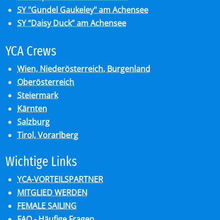
SY "Gundel Gaukeley" am Achensee
SY “Daisy Duck” am Achensee
YCA Crews
Wien, Niederösterreich, Burgenland
Oberösterreich
Steiermark
Kärnten
Salzburg
Tirol, Vorarlberg
Wich­ti­ge Links
YCA-VORTEILSPARTNER
MITGLIED WERDEN
FEMALE SAILING
FAQ - Häufige Fragen