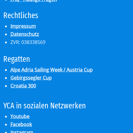
Recht­li­ches
Impressum
Datenschutz
ZVR: 038338569
Re­gat­ten
Alpe Adria Sailing Week / Austria Cup
Gebirgssegler Cup
Croatia 300
YCA in so­zia­len Netz­wer­ken
Youtube
Facebook
Instagram