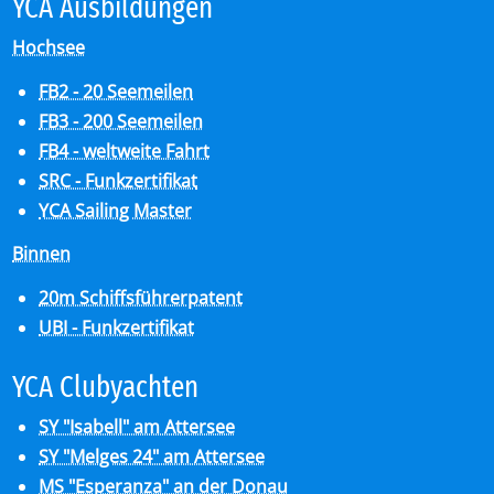
YCA Aus­bil­dun­gen
Hochsee
FB2 - 20 Seemeilen
FB3 - 200 Seemeilen
FB4 - weltweite Fahrt
SRC - Funkzertifikat
YCA Sailing Master
Binnen
20m Schiffsführerpatent
UBI - Funkzertifikat
YCA Club­y­ach­ten
SY "Isabell" am Attersee
SY "Melges 24" am Attersee
MS "Esperanza" an der Donau