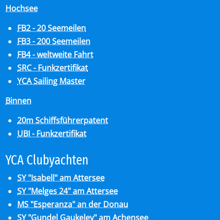
Hochsee
FB2 - 20 Seemeilen
FB3 - 200 Seemeilen
FB4 - weltweite Fahrt
SRC - Funkzertifikat
YCA Sailing Master
Binnen
20m Schiffsführerpatent
UBI - Funkzertifikat
YCA Club­y­ach­ten
SY "Isabell" am Attersee
SY "Melges 24" am Attersee
MS "Esperanza" an der Donau
SY "Gundel Gaukeley" am Achensee