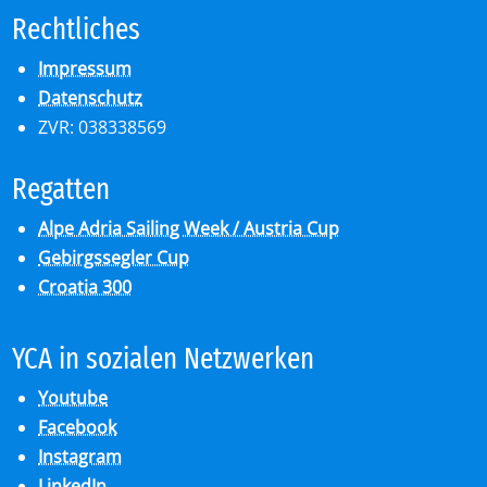
Recht­li­ches
Impressum
Datenschutz
ZVR: 038338569
Re­gat­ten
Alpe Adria Sailing Week / Austria Cup
Gebirgssegler Cup
Croatia 300
YCA in so­zia­len Netz­wer­ken
Youtube
Facebook
Instagram
LinkedIn