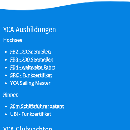
YCA Aus­bil­dun­gen
Hochsee
FB2 - 20 Seemeilen
FB3 - 200 Seemeilen
FB4 - weltweite Fahrt
SRC - Funkzertifikat
YCA Sailing Master
Binnen
20m Schiffsführerpatent
UBI - Funkzertifikat
YCA Club­y­ach­ten