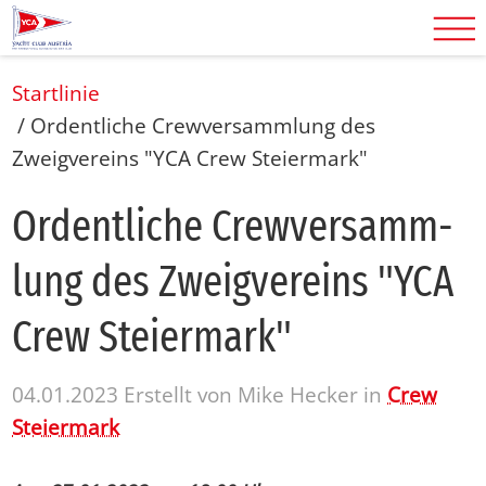
Startlinie
/
Ordentliche Crewversammlung des
Zweigvereins "YCA Crew Steiermark"
Or­dent­li­che Crewver­samm­
lung des Zweig­ver­eins "YCA
Crew Stei­er­mark"
04.01.2023
Erstellt von
Mike Hecker
in
Crew
Steiermark