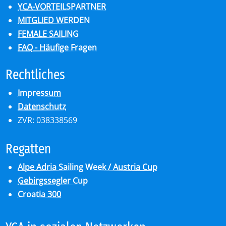
YCA-VORTEILSPARTNER
MITGLIED WERDEN
FEMALE SAILING
FAQ - Häufige Fragen
Recht­li­ches
Impressum
Datenschutz
ZVR: 038338569
Re­gat­ten
Alpe Adria Sailing Week / Austria Cup
Gebirgssegler Cup
Croatia 300