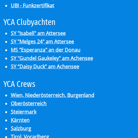
UBI - Funkzertifikat
YCA Club­y­ach­ten
SY "Isabell" am Attersee
SY "Melges 24" am Attersee
MS "Esperanza" an der Donau
SY "Gundel Gaukeley" am Achensee
SY “Daisy Duck” am Achensee
YCA Crews
Wien, Niederösterreich, Burgenland
Oberösterreich
Steiermark
Kärnten
Salzburg
Tirol, Vorarlberg