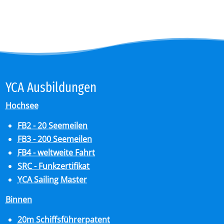
YCA Aus­bil­dun­gen
Hochsee
FB2 - 20 Seemeilen
FB3 - 200 Seemeilen
FB4 - weltweite Fahrt
SRC - Funkzertifikat
YCA Sailing Master
Binnen
20m Schiffsführerpatent