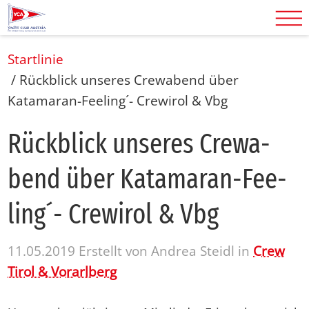
Startlinie
/
Rückblick unseres Crewabend über
Katamaran-Feeling´- Crewirol & Vbg
Rück­blick un­se­res Crewa­
bend über Ka­ta­ma­ran-Fee­
ling´- Cre­wirol & Vbg
11.05.2019
Erstellt von
Andrea Steidl
in
Crew
Tirol & Vorarlberg