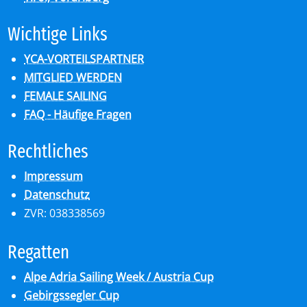
Wich­ti­ge Links
YCA-VORTEILSPARTNER
MITGLIED WERDEN
FEMALE SAILING
FAQ - Häufige Fragen
Recht­li­ches
Impressum
Datenschutz
ZVR: 038338569
Re­gat­ten
Alpe Adria Sailing Week / Austria Cup
Gebirgssegler Cup