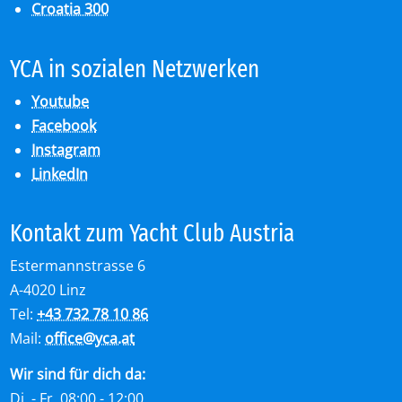
Croatia 300
YCA in so­zia­len Netz­wer­ken
Youtube
Facebook
Instagram
LinkedIn
Kon­takt zum Yacht Club Aus­tria
Estermannstrasse 6
A-4020 Linz
Tel:
+43 732 78 10 86
Mail:
office
@
yca.at
Wir sind für dich da:
Di. - Fr. 08:00 - 12:00